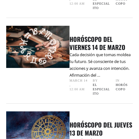
12:00 AM
ESPECIAL
COPO
ITO
HORÓSCOPO DEL
VIERNES 14 DE MARZO
Cada decisión que tomas moldea
tu futuro. Sé consciente de tus
acciones y avanza con intención.
Afirmación del …
MARCH 14
BY 
IN 
,
EL 
HORÓS
12:00 AM
ESPECIAL
COPO
ITO
HORÓSCOPO DEL JUEVES
13 DE MARZO