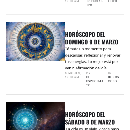
12:00 AM
ESPECIAL
COPO
ITO
HORÓSCOPO DEL
DOMINGO 9 DE MARZO
Tómate un momento para
descansar, reflexionar y renovar
tus energías. Lo mejor está por
venir. Afirmación del día: …
MARCH 9
,
BY 
IN 
12:00 AM
EL 
HORÓS
ESPECIALI
COPO
TO
HORÓSCOPO DEL
SÁBADO 8 DE MARZO
La vida es un viaje, y cada paso