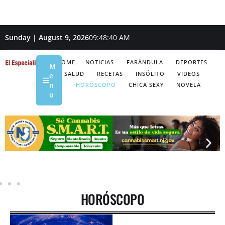
Sunday | August 9, 2026
09:48:41 AM
HOME
NOTICIAS
FARÁNDULA
DEPORTES
M
SALUD
RECETAS
INSÓLITO
VIDEOS
e
n
HORÓSCOPO
CHICA SEXY
NOVELA
u
HORÓSCOPO