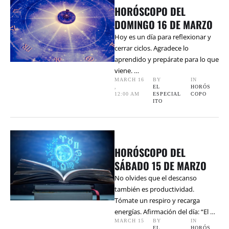
HORÓSCOPO DEL
DOMINGO 16 DE MARZO
Hoy es un día para reflexionar y
cerrar ciclos. Agradece lo
aprendido y prepárate para lo que
viene. …
MARCH 16
BY 
IN 
,
EL 
HORÓS
12:00 AM
ESPECIAL
COPO
ITO
HORÓSCOPO DEL
SÁBADO 15 DE MARZO
No olvides que el descanso
también es productividad.
Tómate un respiro y recarga
energías. Afirmación del día: “El …
MARCH 15
BY 
IN 
,
EL 
HORÓS