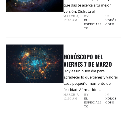
que das te acerca a tu mejor
versión. Disfruta el …
MARCH 8
,
BY 
IN 
12:00 AM
EL 
HORÓS
ESPECIALI
COPO
TO
HORÓSCOPO DEL
VIERNES 7 DE MARZO
Hoy es un buen día para
agradecer lo que tienes y valorar
cada pequeño momento de
felicidad. Afirmación …
MARCH 7
,
BY 
IN 
12:00 AM
EL 
HORÓS
ESPECIALI
COPO
TO