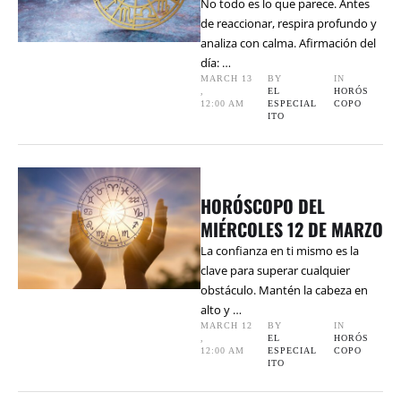
No todo es lo que parece. Antes
de reaccionar, respira profundo y
analiza con calma. Afirmación del
día: …
MARCH 13
BY 
IN 
,
EL 
HORÓS
12:00 AM
ESPECIAL
COPO
ITO
HORÓSCOPO DEL
MIÉRCOLES 12 DE MARZO
La confianza en ti mismo es la
clave para superar cualquier
obstáculo. Mantén la cabeza en
alto y …
MARCH 12
BY 
IN 
,
EL 
HORÓS
12:00 AM
ESPECIAL
COPO
ITO