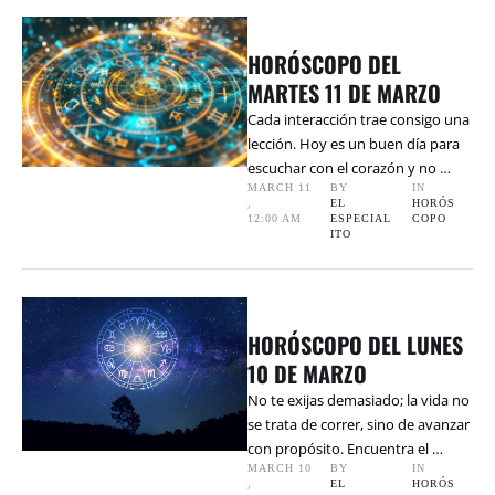
HORÓSCOPO DEL
MARTES 11 DE MARZO
Cada interacción trae consigo una
lección. Hoy es un buen día para
escuchar con el corazón y no …
MARCH 11
BY 
IN 
,
EL 
HORÓS
12:00 AM
ESPECIAL
COPO
ITO
HORÓSCOPO DEL LUNES
10 DE MARZO
No te exijas demasiado; la vida no
se trata de correr, sino de avanzar
con propósito. Encuentra el …
MARCH 10
BY 
IN 
,
EL 
HORÓS