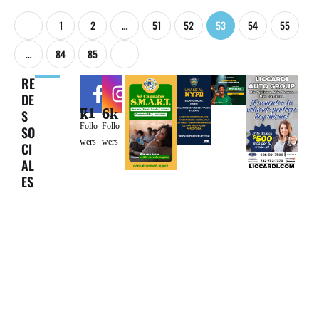
1
2
…
51
52
53
54
55
…
84
85
RE
DE
71k
6.6k
S
Follo
Follo
SO
wers
wers
CI
AL
ES