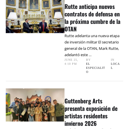
Rutte anticipa nuevos
contratos de defensa en
la próxima cumbre de la
OTAN
Rutte adelanta una nueva etapa
de inversión militar El secretario
general de la OTAN, Mark Rutte,
adelantó este …
JUNE 25
,
BY 
IN 
4:10 PM
EL 
LOCA
ESPECIALIT
L
O
Guttenberg Arts
presenta exposición de
artistas residentes
invierno 2026