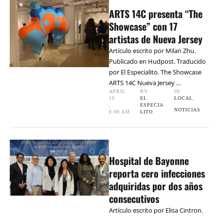
ARTS 14C presenta “The
Showcase” con 17
artistas de Nueva Jersey
Artículo escrito por Milan Zhu.
Publicado en Hudpost. Traducido
por El Especialito. The Showcase
ARTS 14C Nueva Jersey …
APRIL 
BY 
IN 
19
EL 
LOCAL
,
,
ESPECIA
NOTICIAS
8:00 AM
LITO
Hospital de Bayonne
reporta cero infecciones
adquiridas por dos años
consecutivos
Artículo escrito por Elisa Cintron.