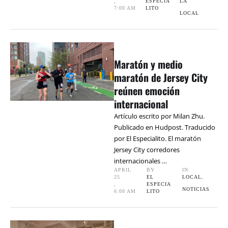
,
ESPECIA
LA
7:00 AM
LITO
LOCAL
Maratón y medio
maratón de Jersey City
reúnen emoción
internacional
Artículo escrito por Milan Zhu.
Publicado en Hudpost. Traducido
por El Especialito. El maratón
Jersey City corredores
internacionales …
APRIL 
BY 
IN 
25
EL 
LOCAL
,
,
ESPECIA
NOTICIAS
6:00 AM
LITO