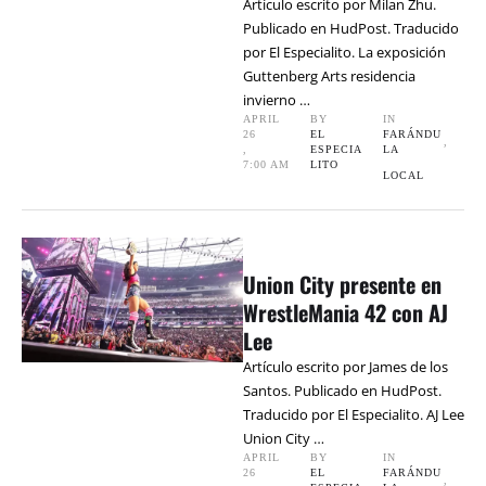
Artículo escrito por Milan Zhu.
Publicado en HudPost. Traducido
por El Especialito. La exposición
Guttenberg Arts residencia
invierno …
APRIL 
BY 
IN 
26
EL 
FARÁNDU
,
,
ESPECIA
LA
7:00 AM
LITO
LOCAL
Union City presente en
WrestleMania 42 con AJ
Lee
Artículo escrito por James de los
Santos. Publicado en HudPost.
Traducido por El Especialito. AJ Lee
Union City …
APRIL 
BY 
IN 
26
EL 
FARÁNDU
,