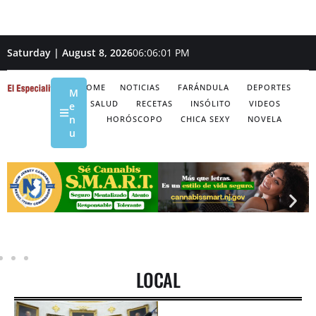
Saturday | August 8, 2026
06:06:02 PM
HOME
NOTICIAS
FARÁNDULA
DEPORTES
M
SALUD
RECETAS
INSÓLITO
VIDEOS
e
n
HORÓSCOPO
CHICA SEXY
NOVELA
u
LOCAL