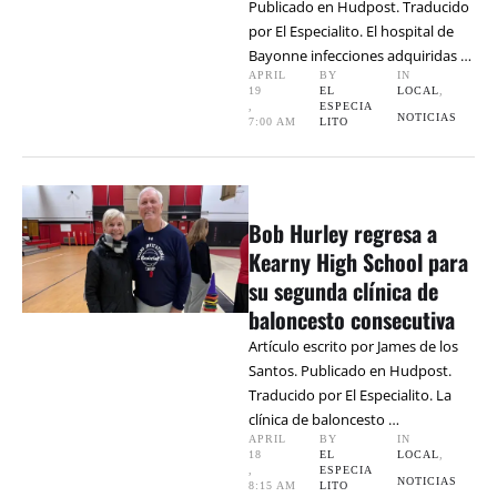
Publicado en Hudpost. Traducido
por El Especialito. El hospital de
Bayonne infecciones adquiridas …
APRIL 
BY 
IN 
19
EL 
LOCAL
,
,
ESPECIA
NOTICIAS
7:00 AM
LITO
Bob Hurley regresa a
Kearny High School para
su segunda clínica de
baloncesto consecutiva
Artículo escrito por James de los
Santos. Publicado en Hudpost.
Traducido por El Especialito. La
clínica de baloncesto …
APRIL 
BY 
IN 
18
EL 
LOCAL
,
,
ESPECIA
NOTICIAS
8:15 AM
LITO