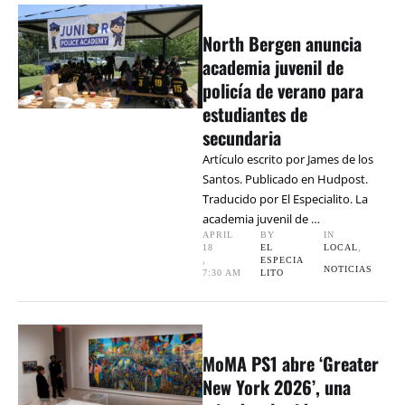
North Bergen anuncia
academia juvenil de
policía de verano para
estudiantes de
secundaria
Artículo escrito por James de los
Santos. Publicado en Hudpost.
Traducido por El Especialito. La
academia juvenil de …
APRIL 
BY 
IN 
18
EL 
LOCAL
,
,
ESPECIA
NOTICIAS
7:30 AM
LITO
MoMA PS1 abre ‘Greater
New York 2026’, una