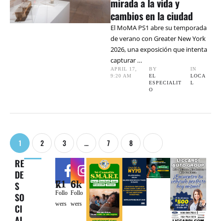
mirada a la vida y
cambios en la ciudad
El MoMA PS1 abre su temporada
de verano con Greater New York
2026, una exposición que intenta
capturar …
APRIL 17
,
BY 
IN 
9:20 AM
EL 
LOCA
ESPECIALIT
L
O
1
2
3
…
7
8
RE
DE
71k
6.6k
S
Follo
Follo
SO
wers
wers
CI
AL