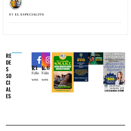
BY 
EL ESPECIALITO
RE
DE
71k
6.6k
S
Follo
Follo
SO
wers
wers
CI
AL
ES