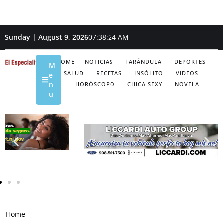
Sunday | August 9, 2026
07:38:25 AM
HOME
NOTICIAS
FARÁNDULA
DEPORTES
M
SALUD
RECETAS
INSÓLITO
VIDEOS
e
n
HORÓSCOPO
CHICA SEXY
NOVELA
u
Home