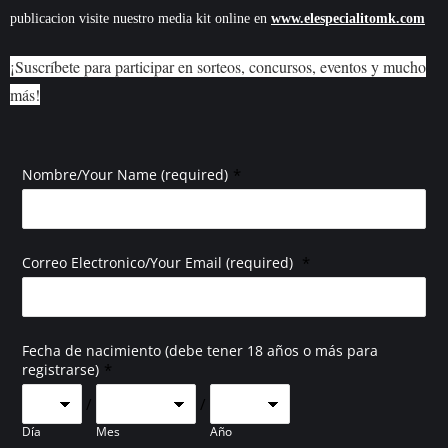
publicacion visite nuestro media kit online en
www.elespecialitomk.com
¡Suscríbete para participar en sorteos, concursos, eventos y mucho
más!
*
Nombre/Your Name (required)
*
Correo Electronico/Your Email (required)
Fecha de nacimiento (debe tener 18 años o más para
*
registrarse)
/
/
Día
Mes
Año