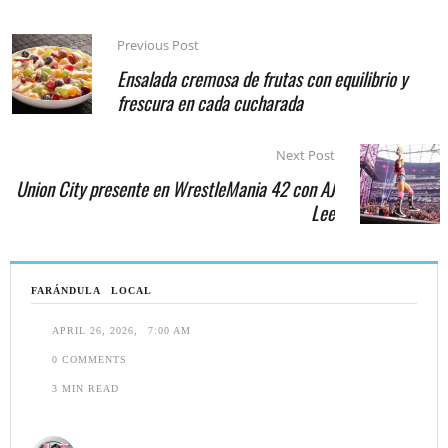
Previous Post
Ensalada cremosa de frutas con equilibrio y
frescura en cada cucharada
Next Post
Union City presente en WrestleMania 42 con AJ
Lee
FARÁNDULA
LOCAL
APRIL 26, 2026
,
7:00 AM
0
 COMMENTS
3
 MIN READ