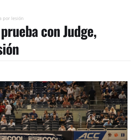
 por lesión
 prueba con Judge,
sión