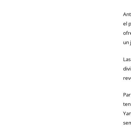
Ant
el 
ofr
un 
Las
div
rev
Par
ten
Yan
se