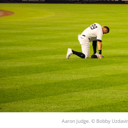
Aaron Judge. © Bobby Uzdav