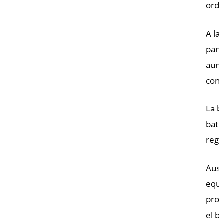
ord
A l
pan
aun
con
La 
bat
reg
Aus
equ
pro
el 