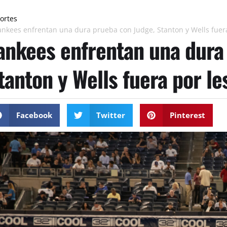
ortes
ankees enfrentan una dura prueba con Judge, Stanton y Wells fuera
ankees enfrentan una dura
tanton y Wells fuera por le
Facebook
Twitter
Pinterest