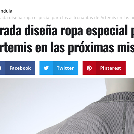
ándula
rada diseña ropa especial para los astronautas de Artemis en las 
rada diseña ropa especial 
rtemis en las próximas mi
Facebook
Twitter
Pinterest