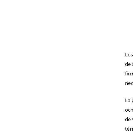
Los
de 
fir
nec
La 
och
de 
tér