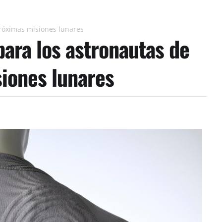
próximas misiones lunares
para los astronautas de
siones lunares