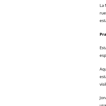
La 
rue
est
Pra
Est
esp
Aqu
est
vis
Jon
usa