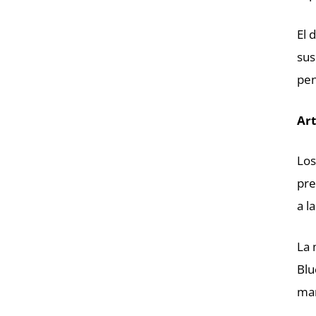
El 
sus
pen
Art
Los
pre
a l
La 
Blu
mar