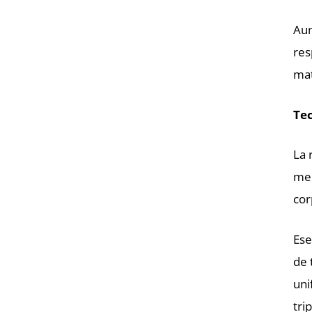
Aun
res
mat
Tec
La 
mec
cor
Ese
de 
uni
tri