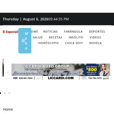
Thursday | August 6, 2026
09:44:56 PM
HOME
NOTICIAS
FARÁNDULA
DEPORTES
M
SALUD
RECETAS
INSÓLITO
VIDEOS
e
n
HORÓSCOPO
CHICA SEXY
NOVELA
u
Home