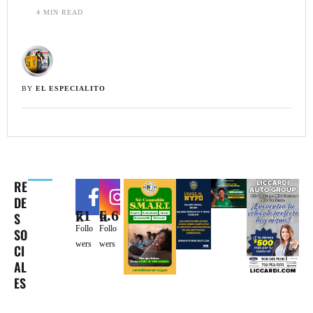
4
 MIN READ
BY 
EL ESPECIALITO
RE
DE
71k
6.6k
S
Follo
Follo
SO
wers
wers
CI
AL
ES