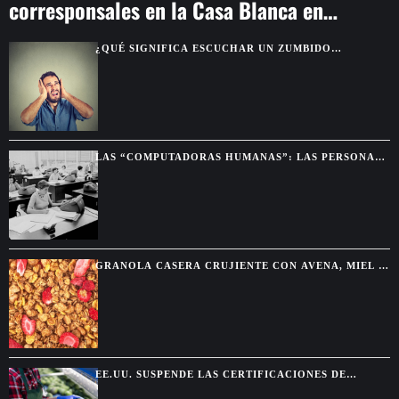
corresponsales en la Casa Blanca en
Washington
¿QUÉ SIGNIFICA ESCUCHAR UN ZUMBIDO
CONSTANTE EN LOS OÍDOS?
LAS “COMPUTADORAS HUMANAS”: LAS PERSONAS
QUE HACÍAN LOS CÁLCULOS ANTES DE LAS
COMPUTADORAS
GRANOLA CASERA CRUJIENTE CON AVENA, MIEL Y
FRUTOS SECOS
EE.UU. SUSPENDE LAS CERTIFICACIONES DE
AGUACATE EN MICHOACÁN POR UNA AMENAZA DE