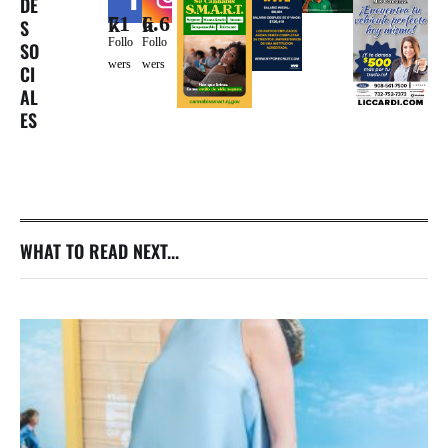
DE
71k
6.6k
S
Follo
Follo
SO
wers
wers
CI
AL
ES
WHAT TO READ NEXT...