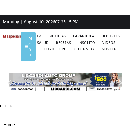
Monday | August 10, 2026
07:35:16 PM
HOME
NOTICIAS
FARÁNDULA
DEPORTES
M
SALUD
RECETAS
INSÓLITO
VIDEOS
e
n
HORÓSCOPO
CHICA SEXY
NOVELA
u
Home