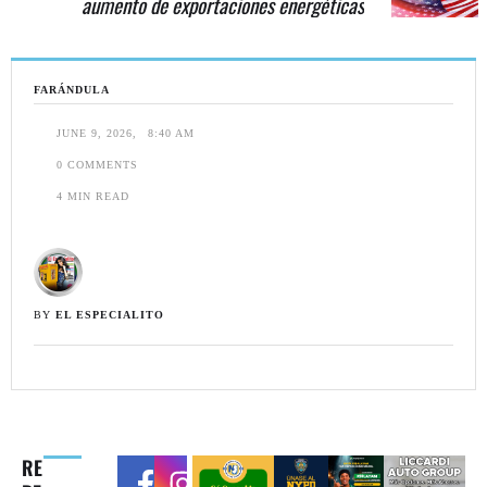
aumento de exportaciones energéticas
FARÁNDULA
JUNE 9, 2026
,
8:40 AM
0
 COMMENTS
4
 MIN READ
BY 
EL ESPECIALITO
RE