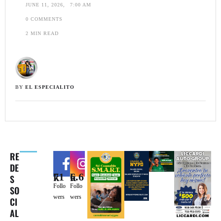
JUNE 11, 2026
,
7:00 AM
0
 COMMENTS
2
 MIN READ
BY 
EL ESPECIALITO
RE
DE
71k
6.6k
S
Follo
Follo
SO
wers
wers
CI
AL