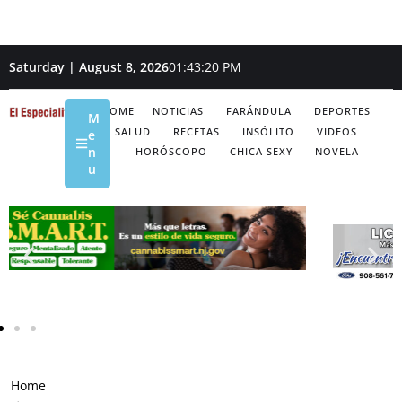
Saturday | August 8, 2026
01:43:21 PM
HOME
NOTICIAS
FARÁNDULA
DEPORTES
M
SALUD
RECETAS
INSÓLITO
VIDEOS
e
n
HORÓSCOPO
CHICA SEXY
NOVELA
u
Home