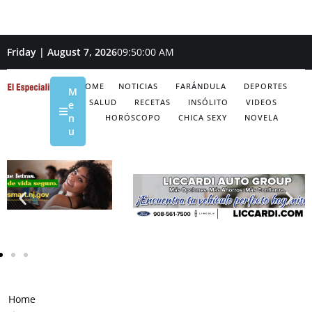
Friday | August 7, 2026
09:50:01 AM
HOME
NOTICIAS
FARÁNDULA
DEPORTES
M
SALUD
RECETAS
INSÓLITO
VIDEOS
e
n
HORÓSCOPO
CHICA SEXY
NOVELA
u
Home