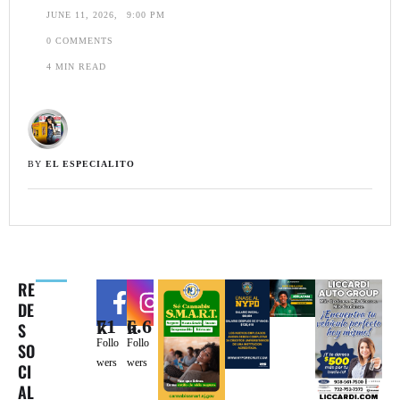
JUNE 11, 2026
,
9:00 PM
0
 COMMENTS
4
 MIN READ
BY 
EL ESPECIALITO
RE
DE
71k
6.6k
S
Follo
Follo
SO
wers
wers
CI
AL