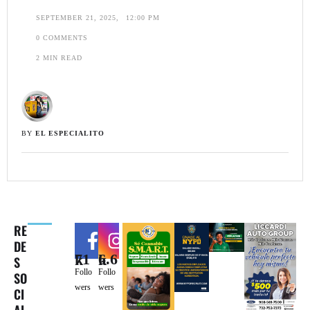
SEPTEMBER 21, 2025
,
12:00 PM
0
 COMMENTS
2
 MIN READ
BY 
EL ESPECIALITO
RE
DE
71k
6.6k
S
Follo
Follo
SO
wers
wers
CI
AL