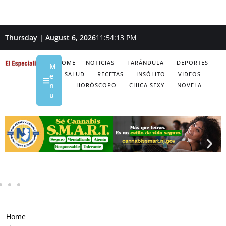
Thursday | August 6, 2026
11:54:14 PM
HOME
NOTICIAS
FARÁNDULA
DEPORTES
M
SALUD
RECETAS
INSÓLITO
VIDEOS
e
n
HORÓSCOPO
CHICA SEXY
NOVELA
u
Home