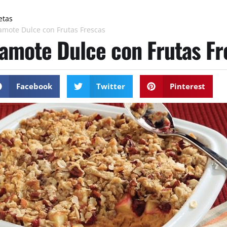
etas
amote Dulce con Frutas Frescas
amote Dulce con Frutas Fr
Facebook
Twitter
Pinterest