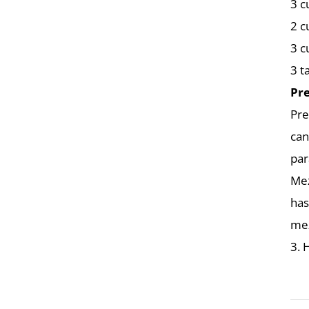
3 c
2 c
3 c
3 t
Pr
Pre
can
par
Mez
has
mez
3. 