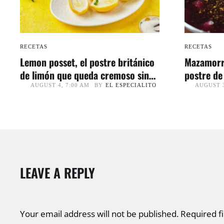
RECETAS
RECETAS
Lemon posset, el postre británico
Mazamorr
de limón que queda cremoso sin
postre de
horno
de tradic
BY
EL ESPECIALITO
AUGUST 4, 7:00 AM
AUGUST 3
LEAVE A REPLY
Your email address will not be published.
Required f