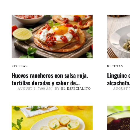
RECETAS
RECETAS
Huevos rancheros con salsa roja,
Linguine 
tortillas doradas y sabor de
alcachofa,
desayuno mexicano
sabor de 
BY
EL ESPECIALITO
AUGUST 8, 7:00 AM
AUGUST 7