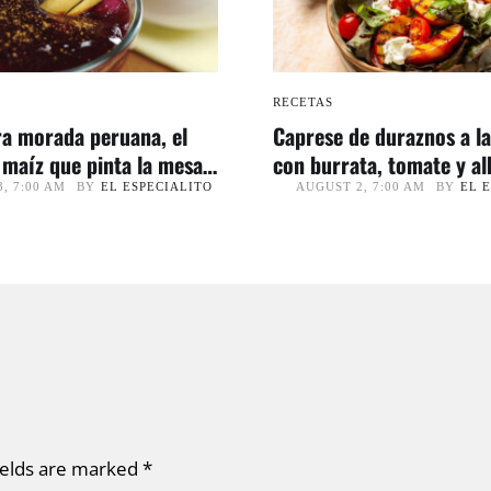
RECETAS
a morada peruana, el
Caprese de duraznos a la
 maíz que pinta la mesa
con burrata, tomate y a
ión
BY
EL ESPECIALITO
BY
EL 
, 7:00 AM
AUGUST 2, 7:00 AM
ields are marked
*