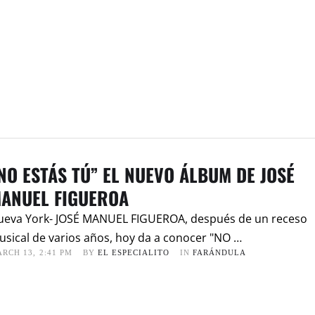
NO ESTÁS TÚ” EL NUEVO ÁLBUM DE JOSÉ
ANUEL FIGUEROA
ueva York- JOSÉ MANUEL FIGUEROA, después de un receso
sical de varios años, hoy da a conocer "NO …
RCH 13
,
2:41 PM
BY 
EL ESPECIALITO
IN 
FARÁNDULA