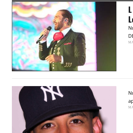
L
L
N
D
MA
N
ap
MA