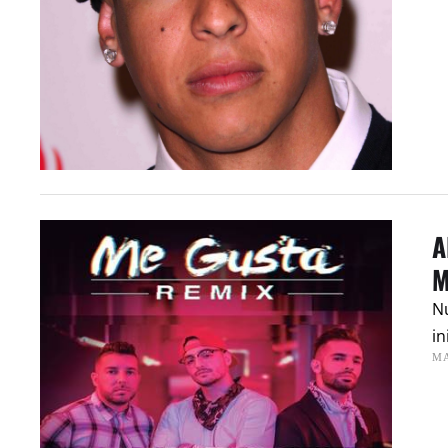
A
M
Nu
in
MA