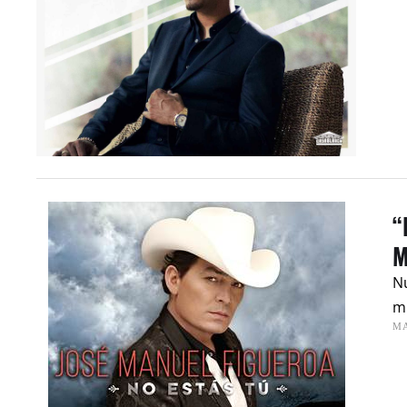
“
M
N
mu
MA