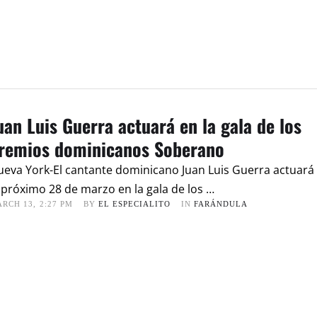
uan Luis Guerra actuará en la gala de los
remios dominicanos Soberano
eva York-El cantante dominicano Juan Luis Guerra actuará
 próximo 28 de marzo en la gala de los …
RCH 13
,
2:27 PM
BY 
EL ESPECIALITO
IN 
FARÁNDULA