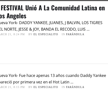
 FESTIVAL Unió A La Comunidad Latina en
os Angeles
ueva York- DADDY YANKEE, JUANES, J BALVIN, LOS TIGRES
EL NORTE, JESSE & JOY, BANDA EL RECODO, LUIS …
RCH 21
,
8:24 PM
BY 
EL ESPECIALITO
IN 
FARÁNDULA
ueva York- Fue hace apenas 13 años cuando Daddy Yankee
areció por primera vez en el Hot Latin …
RCH 21
,
8:15 PM
BY 
EL ESPECIALITO
IN 
FARÁNDULA