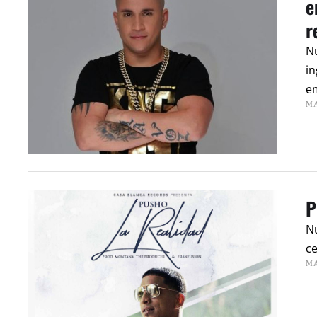
e
r
Nu
in
em
MA
P
Nu
ce
MA