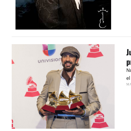
J
p
Nu
el
MA