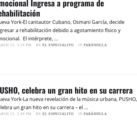
mocional Ingresa a programa de
ehabilitación
eva York-El cantautor Cubano, Osmani García, decide
gresar a rehabilitación debido a agotamiento físico y
ocional. El intérprete, …
RCH 15
,
3:24 PM
BY 
EL ESPECIALITO
IN 
FARÁNDULA
USHO, celebra un gran hito en su carrera
eva York-La nueva revelación de la música urbana, PUSHO,
lebra un gran hito en su carrera – el …
RCH 13
,
2:49 PM
BY 
EL ESPECIALITO
IN 
FARÁNDULA