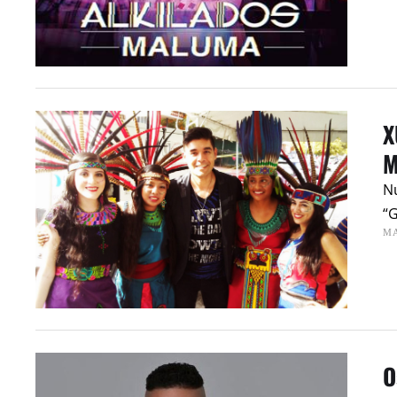
X
M
Nu
“G
MA
O