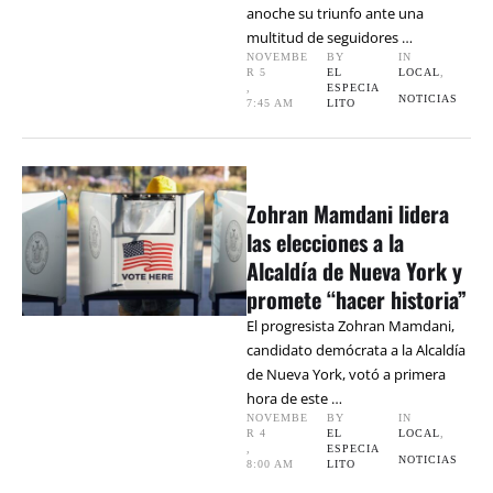
anoche su triunfo ante una
multitud de seguidores …
NOVEMBE
BY 
IN 
R 5
EL 
LOCAL
,
,
ESPECIA
NOTICIAS
7:45 AM
LITO
Zohran Mamdani lidera
las elecciones a la
Alcaldía de Nueva York y
promete “hacer historia”
El progresista Zohran Mamdani,
candidato demócrata a la Alcaldía
de Nueva York, votó a primera
hora de este …
NOVEMBE
BY 
IN 
R 4
EL 
LOCAL
,
,
ESPECIA
NOTICIAS
8:00 AM
LITO