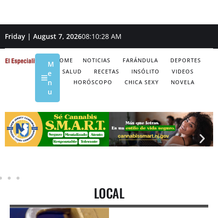
Friday | August 7, 2026
08:10:29 AM
HOME
NOTICIAS
FARÁNDULA
DEPORTES
M
SALUD
RECETAS
INSÓLITO
VIDEOS
e
n
HORÓSCOPO
CHICA SEXY
NOVELA
u
LOCAL