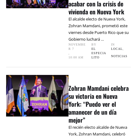
acabar con la crisis de
vivienda en Nueva York
El alcalde electo de Nueva York,
Zohran Mamdani, prometió este
viernes desde Puerto Rico que su
Gobierno luchará …
NOVEMBE
BY 
IN 
R 7
EL 
LOCAL
,
,
ESPECIA
NOTICIAS
10:00 AM
LITO
Zohran Mamdani celebra
su victoria en Nueva
York: “Puedo ver el
amanecer de un día
mejor”
El recién electo alcalde de Nueva
York, Zohran Mamdani, celebró