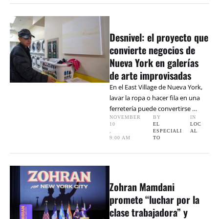
Desnivel: el proyecto que
convierte negocios de
Nueva York en galerías
de arte improvisadas
En el East Village de Nueva York,
lavar la ropa o hacer fila en una
ferretería puede convertirse …
NOVEMBER 
BY 
IN 
10
EL 
LOC
,
ESPECIALI
AL
9:00 AM
TO
Zohran Mamdani
promete “luchar por la
clase trabajadora” y