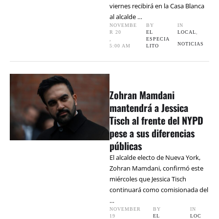
viernes recibirá en la Casa Blanca
al alcalde …
NOVEMBE
BY 
IN 
R 20
EL 
LOCAL
,
,
ESPECIA
NOTICIAS
5:00 AM
LITO
Zohran Mamdani
mantendrá a Jessica
Tisch al frente del NYPD
pese a sus diferencias
públicas
El alcalde electo de Nueva York,
Zohran Mamdani, confirmó este
miércoles que Jessica Tisch
continuará como comisionada del
…
NOVEMBER 
BY 
IN 
19
EL 
LOC