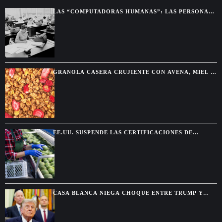
Washington
LAS “COMPUTADORAS HUMANAS”: LAS PERSONAS
QUE HACÍAN LOS CÁLCULOS ANTES DE LAS
COMPUTADORAS
GRANOLA CASERA CRUJIENTE CON AVENA, MIEL Y
FRUTOS SECOS
EE.UU. SUSPENDE LAS CERTIFICACIONES DE
AGUACATE EN MICHOACÁN POR UNA AMENAZA DE
SEGURIDAD
CASA BLANCA NIEGA CHOQUE ENTRE TRUMP Y
HEGSETH POR RESERVAS DE MUNICIONES