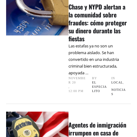
Chase y NYPD alertan a
la comunidad sobre
fraudes: cómo proteger
su dinero durante las
fiestas
Las estafas ya no son un
problema aislado. Se han
convertido en una industria
criminal bien estructurada,
apoyada …
NOVEMBE
BY 
IN 
R 20
EL 
LOCAL
,
,
ESPECIA
NOTICIA
12:00 PM
LITO
S
Agentes de inmigración
irrumpen en casa de