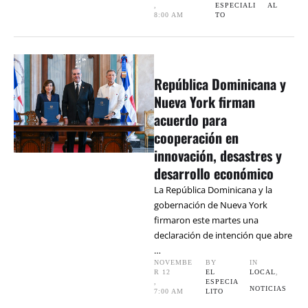
,
ESPECIALI
AL
8:00 AM
TO
República Dominicana y
Nueva York firman
acuerdo para
cooperación en
innovación, desastres y
desarrollo económico
La República Dominicana y la
gobernación de Nueva York
firmaron este martes una
declaración de intención que abre
…
NOVEMBE
BY 
IN 
R 12
EL 
LOCAL
,
,
ESPECIA
NOTICIAS
7:00 AM
LITO