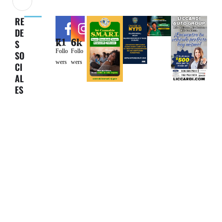
RE
DE
71k
6.6k
S
Follo
Follo
SO
wers
wers
CI
AL
ES