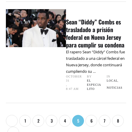
Sean “Diddy” Combs es
trasladado a prisión
federal en Nueva Jersey
para cumplir su condena
El rapero Sean “Diddy” Combs fue
trasladado a una cárcel federal en
Nueva Jersey, donde continuará
cumpliendo su …
OCTOBER 
BY 
IN 
31
EL 
LOCAL
,
,
ESPECIA
NOTICIAS
8:47 AM
LITO
1
2
3
4
5
6
7
8