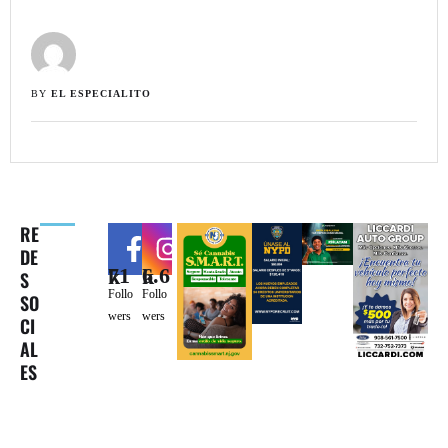
BY 
EL ESPECIALITO
RE
DE
71k
6.6k
S
Follo
Follo
SO
wers
wers
CI
AL
ES