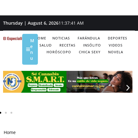
Thursday | August 6, 2026
11:37:42 AM
HOME
NOTICIAS
FARÁNDULA
DEPORTES
M
SALUD
RECETAS
INSÓLITO
VIDEOS
e
n
HORÓSCOPO
CHICA SEXY
NOVELA
u
Home