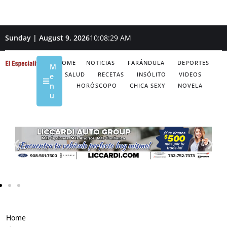
Sunday | August 9, 2026
10:08:30 AM
HOME
NOTICIAS
FARÁNDULA
DEPORTES
M
SALUD
RECETAS
INSÓLITO
VIDEOS
e
n
HORÓSCOPO
CHICA SEXY
NOVELA
u
Home