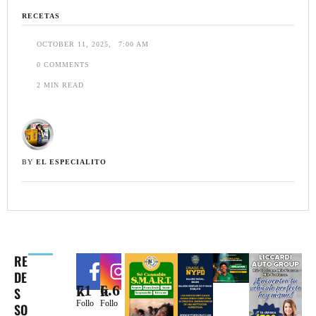
RECETAS
OCTOBER 11, 2025
,
7:00 AM
0
 COMMENTS
2
 MIN READ
BY 
EL ESPECIALITO
RE
DE
71k
6.6k
S
Follo
Follo
SO