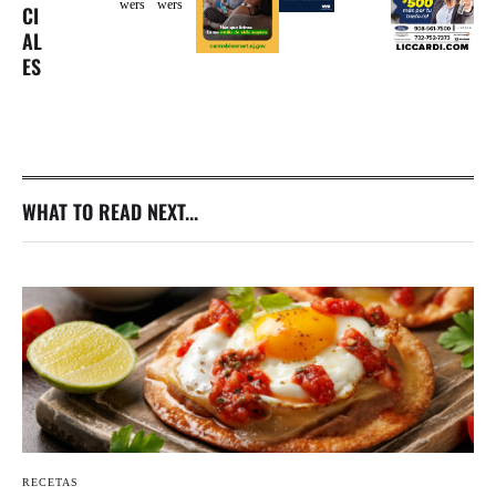
wers
wers
CI
AL
ES
WHAT TO READ NEXT...
RECETAS