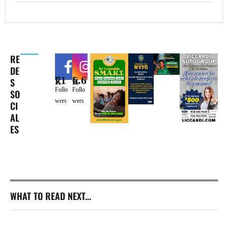
RE
DE
71k
6.6k
S
Follo
Follo
SO
wers
wers
CI
AL
ES
WHAT TO READ NEXT...