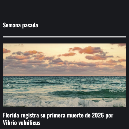
Semana pasada
Florida registra su primera muerte de 2026 por
E
Vibrio vulnificus
p