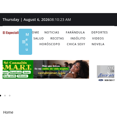
Thursday | August 6, 2026
08:10:24 AM
HOME
NOTICIAS
FARÁNDULA
DEPORTES
M
SALUD
RECETAS
INSÓLITO
VIDEOS
e
n
HORÓSCOPO
CHICA SEXY
NOVELA
u
Home