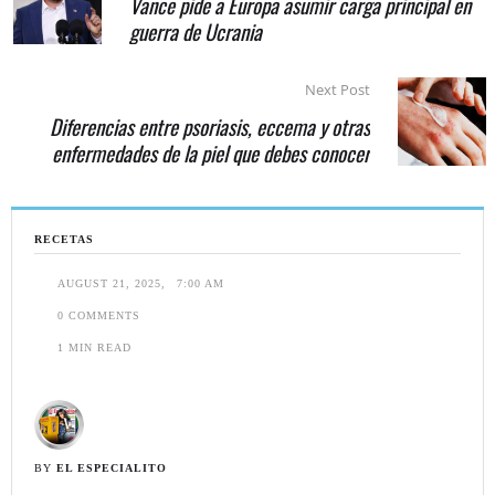
Vance pide a Europa asumir carga principal en
guerra de Ucrania
Next Post
Diferencias entre psoriasis, eccema y otras
enfermedades de la piel que debes conocer
RECETAS
AUGUST 21, 2025
,
7:00 AM
0
 COMMENTS
1
 MIN READ
BY 
EL ESPECIALITO