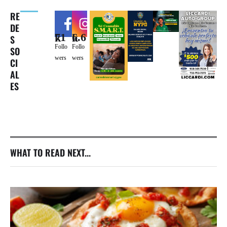
RE
DE
71k
6.6k
S
Follo
Follo
SO
wers
wers
CI
AL
ES
WHAT TO READ NEXT...