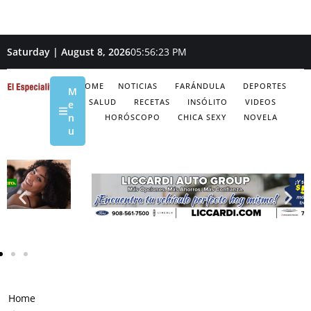
Saturday | August 8, 2026
05:56:24 PM
HOME
NOTICIAS
FARÁNDULA
DEPORTES
M
SALUD
RECETAS
INSÓLITO
VIDEOS
e
n
HORÓSCOPO
CHICA SEXY
NOVELA
u
Home