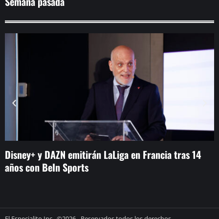
Semana pasada
Disney+ y DAZN emitirán LaLiga en Francia tras 14
T
años con BeIn Sports
f
El Especialito Inc , ©2026 - Reservados todos los derechos