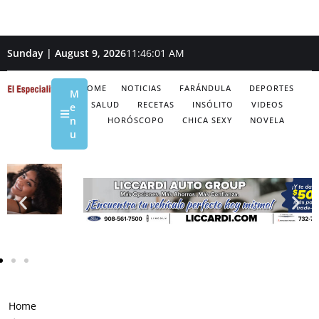
Sunday | August 9, 2026
11:46:02 AM
HOME
NOTICIAS
FARÁNDULA
DEPORTES
M
SALUD
RECETAS
INSÓLITO
VIDEOS
e
n
HORÓSCOPO
CHICA SEXY
NOVELA
u
Home