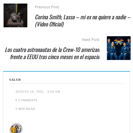
Previous Post
Corina Smith, Lasso – mi ex no quiere a nadie –
(Video Oficial)
Next Post
Los cuatro astronautas de la Crew-10 amerizan
frente a EEUU tras cinco meses en el espacio
SALUD
AUGUST 10, 2025
,
8:00 AM
0
 COMMENTS
3
 MIN READ