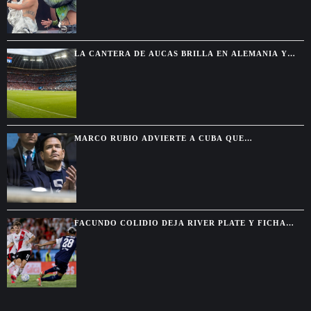
LA CANTERA DE AUCAS BRILLA EN ALEMANIA Y
TERMINA INVICTA FRENTE A GRANDES CLUBES
MARCO RUBIO ADVIERTE A CUBA QUE
WASHINGTON CERRARÁ TODAS LAS VÍAS PARA
ALIVIAR SU PRESIÓN
FACUNDO COLIDIO DEJA RIVER PLATE Y FICHA
POR VASCO DA GAMA HASTA 2029