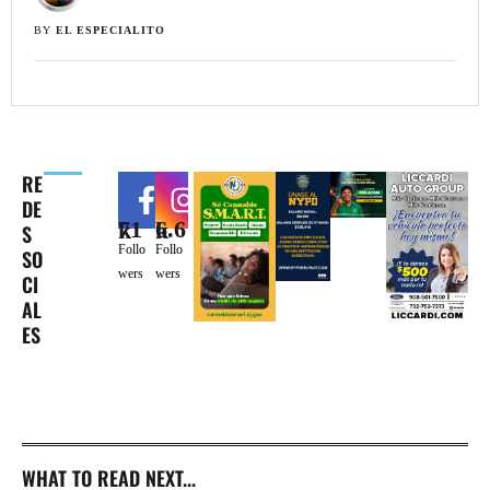
BY 
EL ESPECIALITO
RE
DE
71k
6.6k
S
Follo
Follo
SO
wers
wers
CI
AL
ES
WHAT TO READ NEXT...