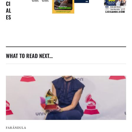
wers
wers
CI
AL
ES
WHAT TO READ NEXT...
FARÁNDULA