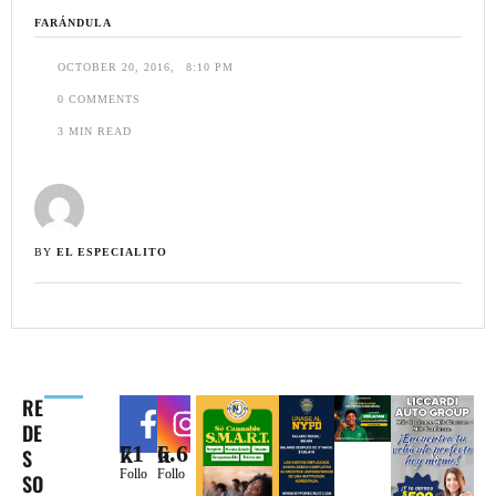
FARÁNDULA
OCTOBER 20, 2016
,
8:10 PM
0
 COMMENTS
3
 MIN READ
BY 
EL ESPECIALITO
RE
DE
71k
6.6k
S
Follo
Follo
SO