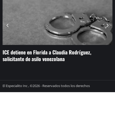
ICE detiene en Florida a Claudia Rodríguez,
B
solicitante de asilo venezolana
t
El Especialito Inc , ©2026 - Reservados todos los derechos
términos y condiciones