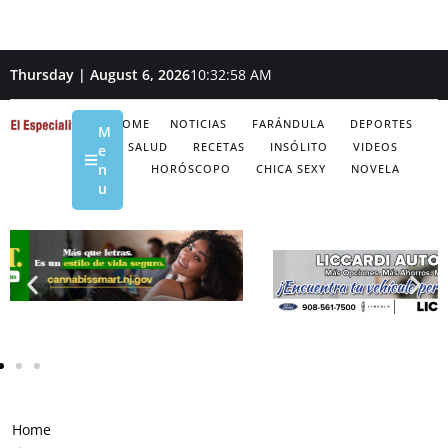
Thursday | August 6, 2026
10:32:59 AM
HOME
NOTICIAS
FARÁNDULA
DEPORTES
M
SALUD
RECETAS
INSÓLITO
VIDEOS
e
n
HORÓSCOPO
CHICA SEXY
NOVELA
u
Home