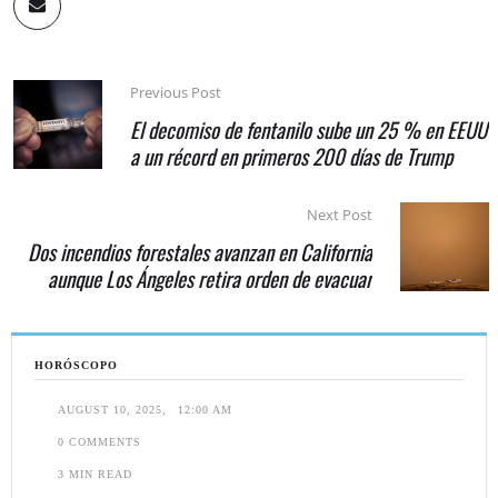
Previous Post
El decomiso de fentanilo sube un 25 % en EEUU
a un récord en primeros 200 días de Trump
Next Post
Dos incendios forestales avanzan en California
aunque Los Ángeles retira orden de evacuar
HORÓSCOPO
AUGUST 10, 2025
,
12:00 AM
0
 COMMENTS
3
 MIN READ