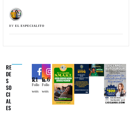
BY 
EL ESPECIALITO
RE
DE
71k
6.6k
S
Follo
Follo
SO
wers
wers
CI
AL
ES