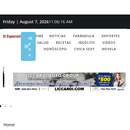
Friday | August 7, 2026
11:06:17 AM
HOME
NOTICIAS
FARÁNDULA
DEPORTES
M
SALUD
RECETAS
INSÓLITO
VIDEOS
e
n
HORÓSCOPO
CHICA SEXY
NOVELA
u
Home