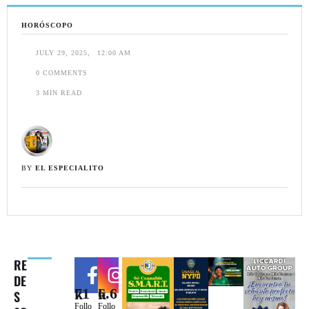
HORÓSCOPO
JULY 29, 2025
,
12:00 AM
0
 COMMENTS
3
 MIN READ
BY 
EL ESPECIALITO
RE
DE
71k
6.6k
S
Follo
Follo