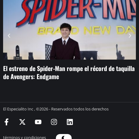
El estreno de Spider-Man rompe el récord de taquilla
E
de Avengers: Endgame
n
El Especialito Inc , ©2026 - Reservados todos los derechos
términos y condiciones