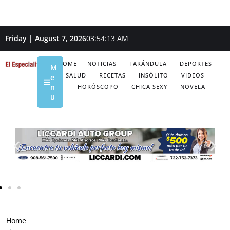
Friday | August 7, 2026
03:54:15 AM
HOME
NOTICIAS
FARÁNDULA
DEPORTES
M
SALUD
RECETAS
INSÓLITO
VIDEOS
e
n
HORÓSCOPO
CHICA SEXY
NOVELA
u
Home