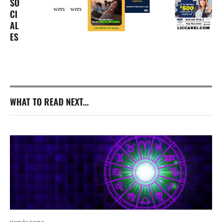
SO
wers
wers
CI
AL
ES
WHAT TO READ NEXT...