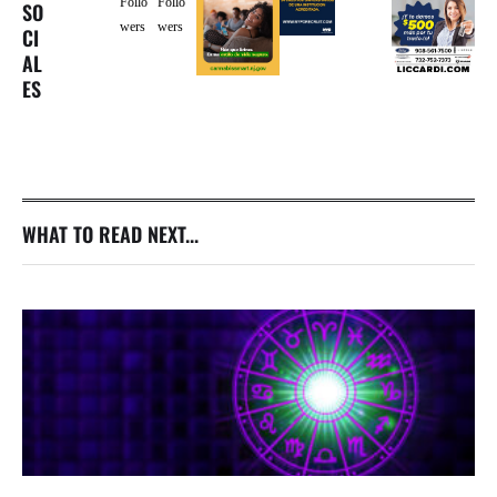
Follo
Follo
SO
wers
wers
CI
AL
ES
WHAT TO READ NEXT...