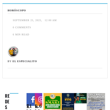
HORÓSCOPO
SEPTEMBER 25, 2025
,
12:00 AM
0
 COMMENTS
6
 MIN READ
BY 
EL ESPECIALITO
RE
DE
71k
6.6k
S