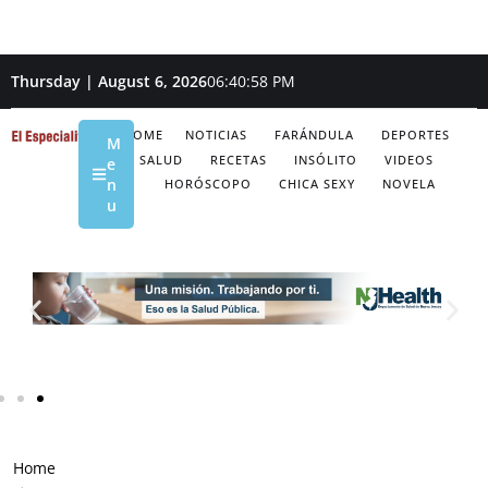
Thursday | August 6, 2026
06:41:00 PM
HOME
NOTICIAS
FARÁNDULA
DEPORTES
M
SALUD
RECETAS
INSÓLITO
VIDEOS
e
n
HORÓSCOPO
CHICA SEXY
NOVELA
u
Home