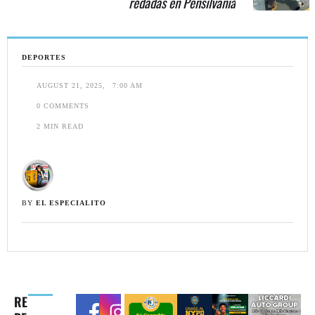
redadas en Pensilvania
DEPORTES
AUGUST 21, 2025
,
7:00 AM
0
 COMMENTS
2
 MIN READ
BY 
EL ESPECIALITO
RE