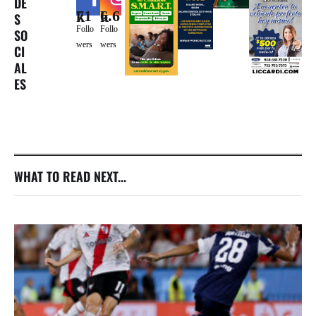
DE
71k
6.6k
S
Follo
Follo
SO
wers
wers
CI
AL
ES
WHAT TO READ NEXT...