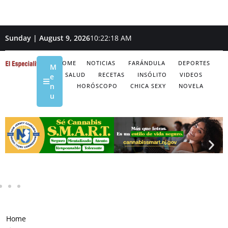
Sunday | August 9, 2026
10:22:19 AM
HOME
NOTICIAS
FARÁNDULA
DEPORTES
M
SALUD
RECETAS
INSÓLITO
VIDEOS
e
n
HORÓSCOPO
CHICA SEXY
NOVELA
u
Home