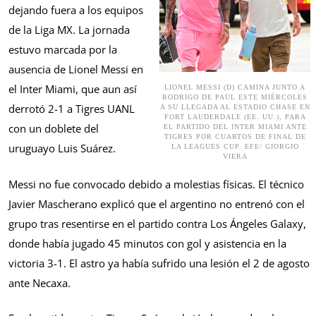
dejando fuera a los equipos
de la Liga MX. La jornada
estuvo marcada por la
ausencia de Lionel Messi en
el Inter Miami, que aun así
LIONEL MESSI (D) CAMINA JUNTO A
RODRIGO DE PAUL ESTE MIÉRCOLES
derrotó 2-1 a Tigres UANL
A SU LLEGADA AL ESTADIO CHASE EN
FORT LAUDERDALE (EE. UU.), PARA
con un doblete del
EL PARTIDO DEL INTER MIAMI ANTE
TIGRES POR CUARTOS DE FINAL DE
uruguayo Luis Suárez.
LA LEAGUES CUP. EFE/ GIORGIO
VIERA
Messi no fue convocado debido a molestias físicas. El técnico
Javier Mascherano explicó que el argentino no entrenó con el
grupo tras resentirse en el partido contra Los Ángeles Galaxy,
donde había jugado 45 minutos con gol y asistencia en la
victoria 3-1. El astro ya había sufrido una lesión el 2 de agosto
ante Necaxa.