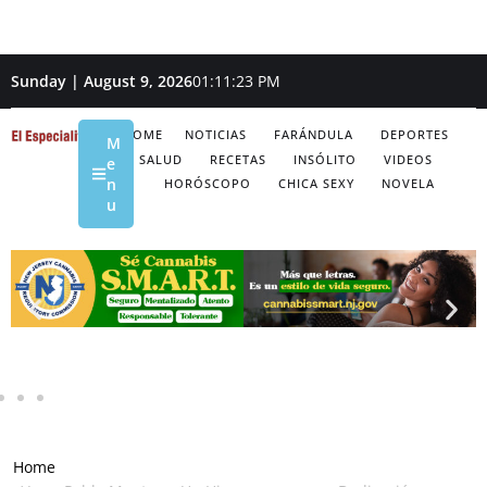
Sunday | August 9, 2026
01:11:24 PM
HOME
NOTICIAS
FARÁNDULA
DEPORTES
M
SALUD
RECETAS
INSÓLITO
VIDEOS
e
n
HORÓSCOPO
CHICA SEXY
NOVELA
u
Home