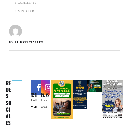
0
 COMMENTS
2
 MIN READ
BY 
EL ESPECIALITO
RE
DE
71k
6.6k
S
Follo
Follo
SO
wers
wers
CI
AL
ES