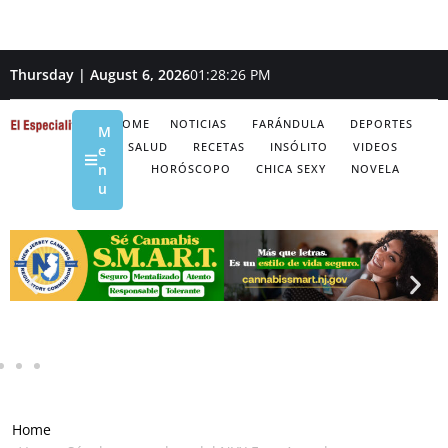
Thursday | August 6, 2026
01:28:27 PM
HOME
NOTICIAS
FARÁNDULA
DEPORTES
M
SALUD
RECETAS
INSÓLITO
VIDEOS
e
n
HORÓSCOPO
CHICA SEXY
NOVELA
u
Home