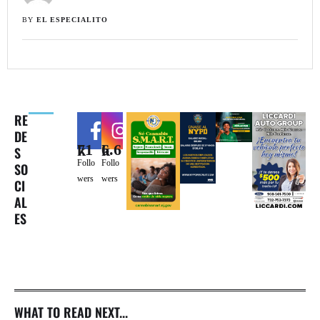
BY 
EL ESPECIALITO
RE
DE
71k
6.6k
S
Follo
Follo
SO
wers
wers
CI
AL
ES
WHAT TO READ NEXT...