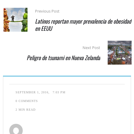
Previous Post
Latinos reportan mayor prevalencia de obesidad
en EEUU
Next Post
Peligro de tsunami en Nueva Zelanda
SEPTEMBER 1, 2016
,
7:03 PM
0
 COMMENTS
2
 MIN READ