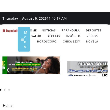
Thursday | August 6, 2026
11:40:18 AM
HOME
NOTICIAS
FARÁNDULA
DEPORTES
M
SALUD
RECETAS
INSÓLITO
VIDEOS
e
n
HORÓSCOPO
CHICA SEXY
NOVELA
u
Home