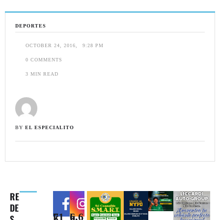
DEPORTES
OCTOBER 24, 2016
,
9:28 PM
0
 COMMENTS
3
 MIN READ
BY 
EL ESPECIALITO
RE
DE
71k
6.6k
S