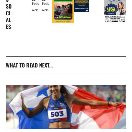
Follo
Follo
SO
wers
wers
CI
AL
ES
WHAT TO READ NEXT...