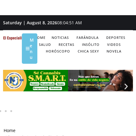
Saturday | August 8, 2026
08:04:52 AM
HOME
NOTICIAS
FARÁNDULA
DEPORTES
M
SALUD
RECETAS
INSÓLITO
VIDEOS
e
n
HORÓSCOPO
CHICA SEXY
NOVELA
u
Home