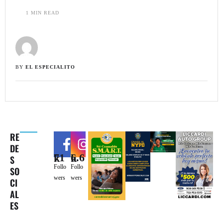
1
 MIN READ
BY 
EL ESPECIALITO
RE
DE
71k
6.6k
S
Follo
Follo
SO
wers
wers
CI
AL
ES