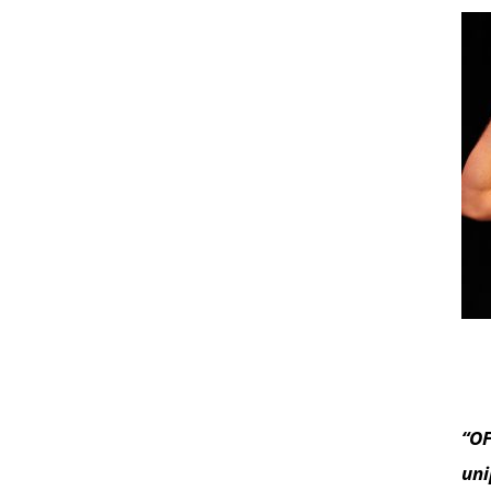
“OF
uni