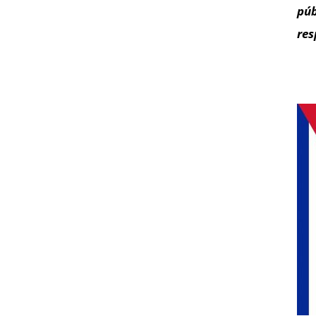
púb
res