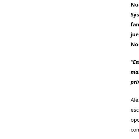
Nue
Sys
fam
jue
Noc
“Es
man
pri
Ale
esc
opc
com