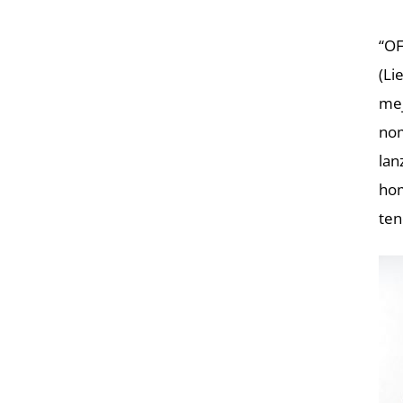
“OF
(Li
mej
nom
lan
hom
ten