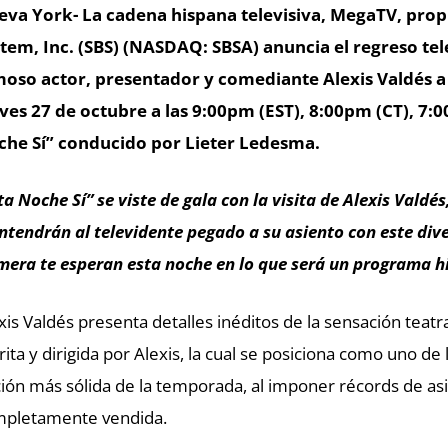
va York- La cadena hispana televisiva, MegaTV, pro
tem, Inc. (SBS) (NASDAQ: SBSA) anuncia el regreso tel
oso actor, presentador y comediante Alexis Valdés a
ves 27 de octubre a las 9:00pm (EST), 8:00pm (CT), 7:
he Sí” conducido por Lieter Ledesma.
ta Noche Sí” se viste de gala con la visita de Alexis Valdé
tendrán al televidente pegado a su asiento con este div
mera te esperan esta noche en lo que será un programa hi
xis Valdés presenta detalles inéditos de la sensación teatr
rita y dirigida por Alexis, la cual se posiciona como uno de
ión más sólida de la temporada, al imponer récords de as
pletamente vendida.