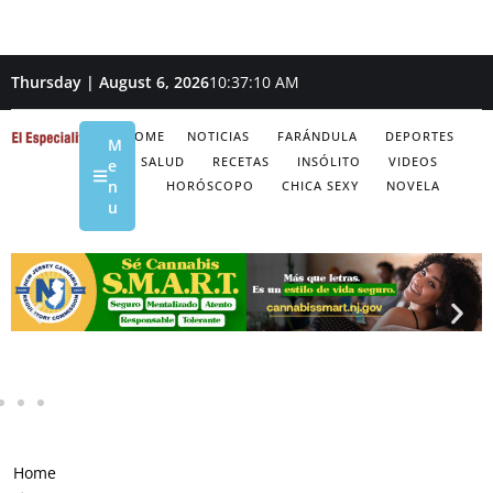
Thursday | August 6, 2026
10:37:11 AM
HOME
NOTICIAS
FARÁNDULA
DEPORTES
M
SALUD
RECETAS
INSÓLITO
VIDEOS
e
n
HORÓSCOPO
CHICA SEXY
NOVELA
u
Home