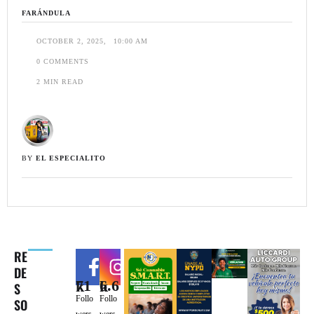
FARÁNDULA
OCTOBER 2, 2025
,
10:00 AM
0
 COMMENTS
2
 MIN READ
BY 
EL ESPECIALITO
RE
DE
71k
6.6k
S
Follo
Follo
SO
wers
wers