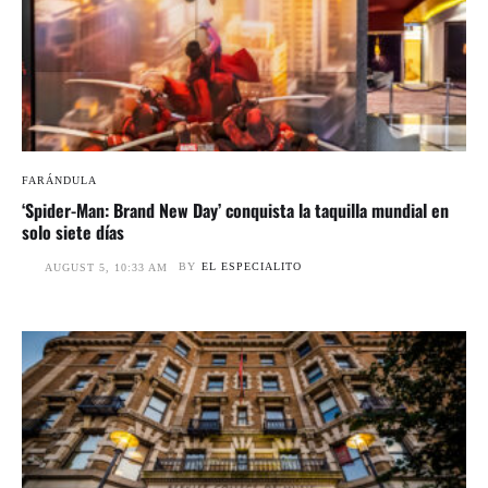
FARÁNDULA
‘Spider-Man: Brand New Day’ conquista la taquilla mundial en
solo siete días
BY
EL ESPECIALITO
AUGUST 5, 10:33 AM