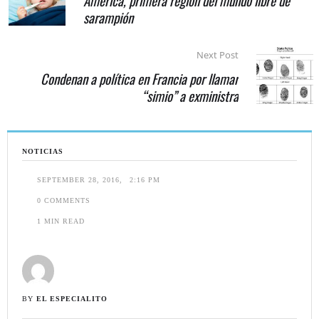
América, primera región del mundo libre de
sarampión
Next Post
Condenan a política en Francia por llamar
“simio” a exministra
NOTICIAS
SEPTEMBER 28, 2016
,
2:16 PM
0
 COMMENTS
1
 MIN READ
BY 
EL ESPECIALITO