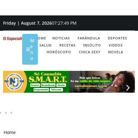
Friday | August 7, 2026
07:27:50 PM
HOME
NOTICIAS
FARÁNDULA
DEPORTES
M
SALUD
RECETAS
INSÓLITO
VIDEOS
e
n
HORÓSCOPO
CHICA SEXY
NOVELA
u
Home