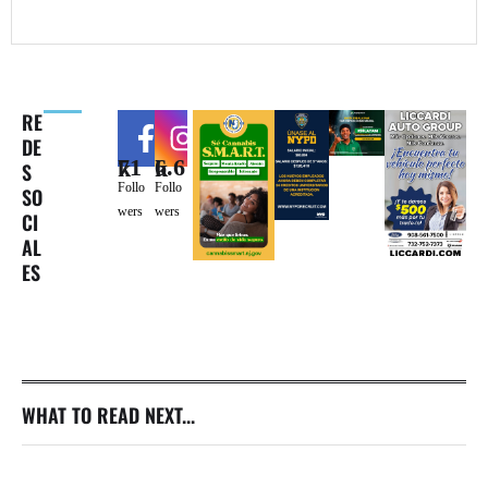
RE
DE
71k
6.6k
S
Follo
Follo
SO
wers
wers
CI
AL
ES
WHAT TO READ NEXT...