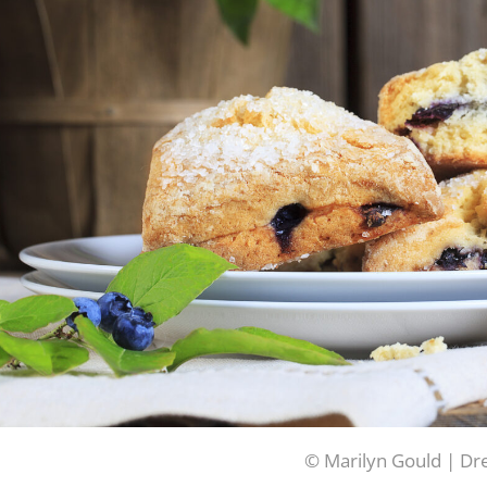
© Marilyn Gould | D