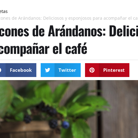
etas
cones de Arándanos: Deliciosos y esponjosos para acompañar el ca
cones de Arándanos: Delic
compañar el café
Facebook
Twitter
Pinterest