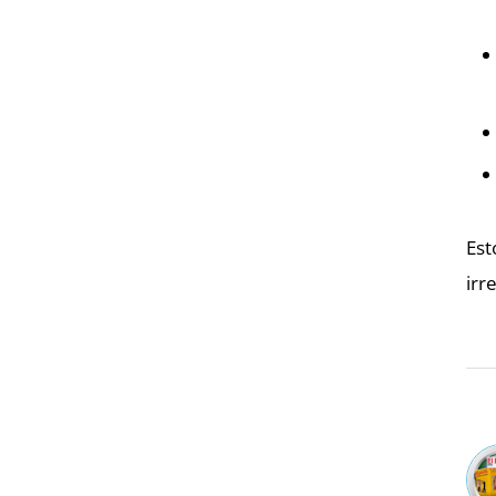
Est
irr