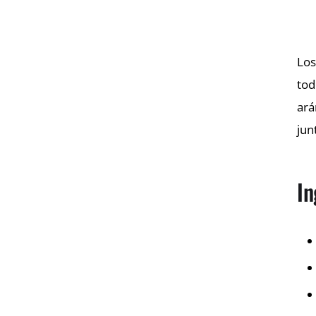
Lo
tod
ará
jun
In