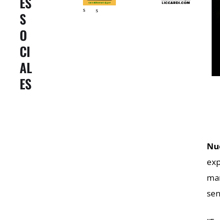
ES
s
s
S
O
CI
AL
ES
Nu
exp
man
sen