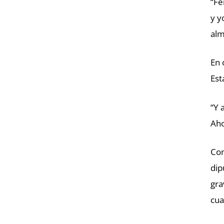
“Fe
y y
alm
En 
Est
“Y 
Aho
Con
dip
gra
cua