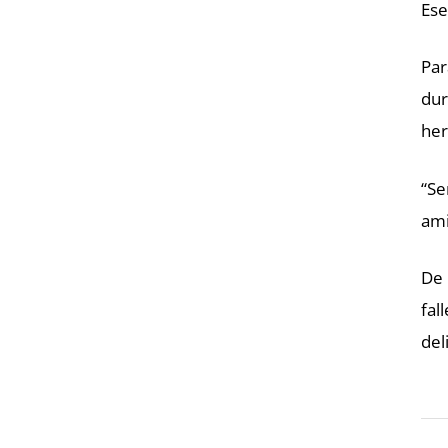
Ese
Par
dur
her
“Se
ami
De 
fal
del