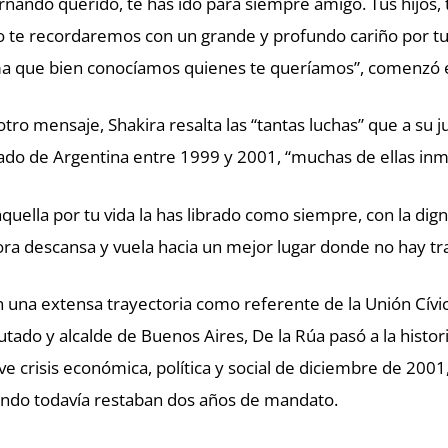
rnando querido, te has ido para siempre amigo. Tus hijos, 
o te recordaremos con un grande y profundo cariño por tu
a que bien conocíamos quienes te queríamos”, comenzó es
otro mensaje, Shakira resalta las “tantas luchas” que a su ju
ado de Argentina entre 1999 y 2001, “muchas de ellas inm
aquella por tu vida la has librado como siempre, con la dig
ra descansa y vuela hacia un mejor lugar donde no hay trai
 una extensa trayectoria como referente de la Unión Cívic
utado y alcalde de Buenos Aires, De la Rúa pasó a la histor
ve crisis económica, política y social de diciembre de 2001,
ndo todavía restaban dos años de mandato.