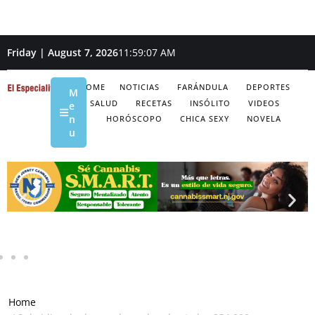
Friday | August 7, 2026
11:59:08 AM
HOME
NOTICIAS
FARÁNDULA
DEPORTES
M
SALUD
RECETAS
INSÓLITO
VIDEOS
e
n
HORÓSCOPO
CHICA SEXY
NOVELA
u
Home