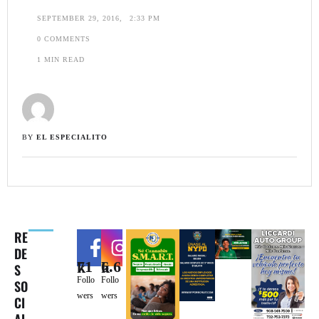
SEPTEMBER 29, 2016
,
2:33 PM
0
 COMMENTS
1
 MIN READ
BY 
EL ESPECIALITO
RE
DE
71k
6.6k
S
Follo
Follo
SO
wers
wers
CI