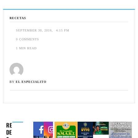
RECETAS
SEPTEMBER 30, 2016
,
4:15 PM
0
 COMMENTS
1
 MIN READ
BY 
EL ESPECIALITO
RE
DE