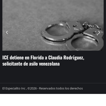
ICE detiene en Florida a Claudia Rodríguez,
D
solicitante de asilo venezolana
v
El Especialito Inc , ©2026 - Reservados todos los derechos