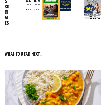
71k
6.6k
S
Follo
Follo
SO
wers
wers
CI
AL
ES
WHAT TO READ NEXT...