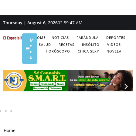
Thursday | August 6, 2026
02:59:49 AM
HOME
NOTICIAS
FARÁNDULA
DEPORTES
M
SALUD
RECETAS
INSÓLITO
VIDEOS
e
n
HORÓSCOPO
CHICA SEXY
NOVELA
u
Home