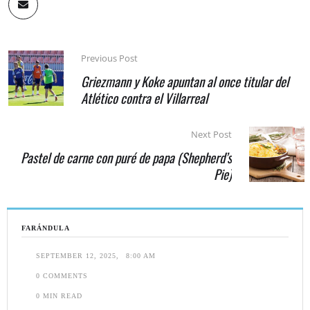
Previous Post
Griezmann y Koke apuntan al once titular del
Atlético contra el Villarreal
Next Post
Pastel de carne con puré de papa (Shepherd’s
Pie)
FARÁNDULA
SEPTEMBER 12, 2025
,
8:00 AM
0
 COMMENTS
0
 MIN READ