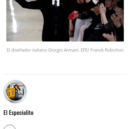
El diseñador italiano Giorgio Armani. EFE/ Franck Robichon
El Especialito