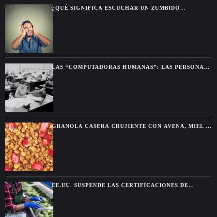
Washington
¿QUÉ SIGNIFICA ESCUCHAR UN ZUMBIDO
CONSTANTE EN LOS OÍDOS?
LAS “COMPUTADORAS HUMANAS”: LAS PERSONAS
QUE HACÍAN LOS CÁLCULOS ANTES DE LAS
COMPUTADORAS
GRANOLA CASERA CRUJIENTE CON AVENA, MIEL Y
FRUTOS SECOS
EE.UU. SUSPENDE LAS CERTIFICACIONES DE
AGUACATE EN MICHOACÁN POR UNA AMENAZA DE
SEGURIDAD