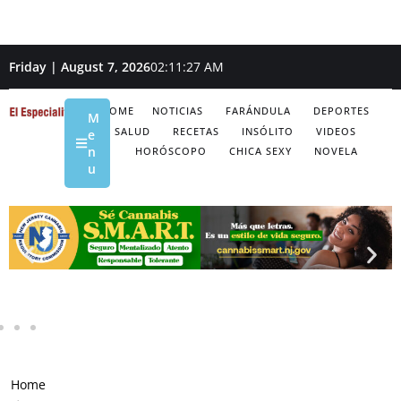
Friday | August 7, 2026
02:11:29 AM
HOME
NOTICIAS
FARÁNDULA
DEPORTES
M
SALUD
RECETAS
INSÓLITO
VIDEOS
e
n
HORÓSCOPO
CHICA SEXY
NOVELA
u
Home