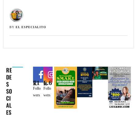
BY 
EL ESPECIALITO
RE
DE
71k
6.6k
S
Follo
Follo
SO
wers
wers
CI
AL
ES