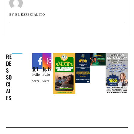
BY 
EL ESPECIALITO
RE
DE
71k
6.6k
S
Follo
Follo
SO
wers
wers
CI
AL
ES