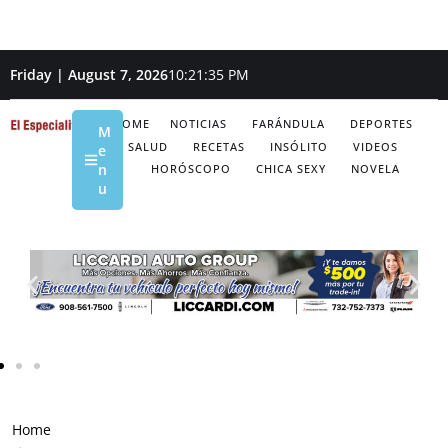
Friday | August 7, 2026
10:21:37 PM
HOME
NOTICIAS
FARÁNDULA
DEPORTES
M
SALUD
RECETAS
INSÓLITO
VIDEOS
e
n
HORÓSCOPO
CHICA SEXY
NOVELA
u
Home