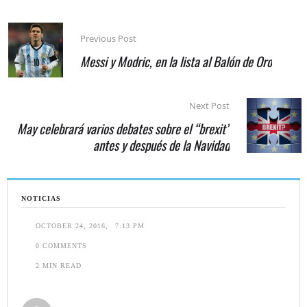
Previous Post
Messi y Modric, en la lista al Balón de Oro
Next Post
May celebrará varios debates sobre el “brexit”
antes y después de la Navidad
NOTICIAS
OCTOBER 24, 2016
,
7:13 PM
0
 COMMENTS
2
 MIN READ