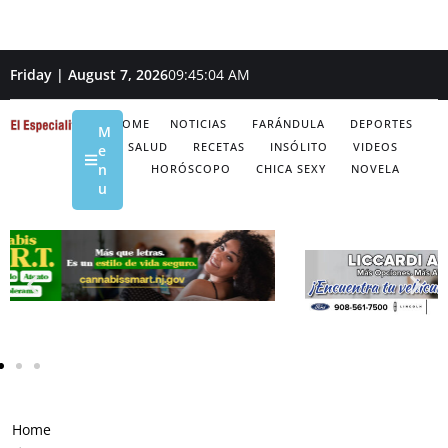
Friday | August 7, 2026
09:45:05 AM
HOME
NOTICIAS
FARÁNDULA
DEPORTES
M
SALUD
RECETAS
INSÓLITO
VIDEOS
e
n
HORÓSCOPO
CHICA SEXY
NOVELA
u
Home