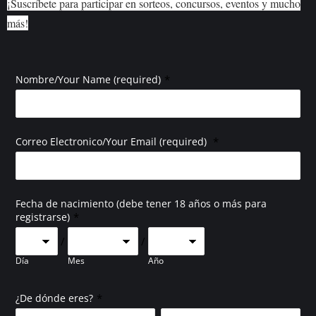
¡Suscríbete para participar en sorteos, concursos, eventos y mucho
más!
*
Nombre/Your Name (required)
*
Correo Electronico/Your Email (required)
Fecha de nacimiento (debe tener 18 años o más para
*
registrarse)
/
/
Día
Mes
Año
*
¿De dónde eres?