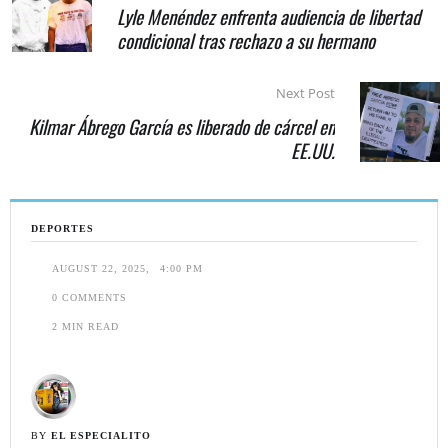
Lyle Menéndez enfrenta audiencia de libertad
condicional tras rechazo a su hermano
Next Post
Kilmar Ábrego García es liberado de cárcel en
EE.UU.
DEPORTES
AUGUST 22, 2025
,
4:00 PM
0
 COMMENTS
2
 MIN READ
BY 
EL ESPECIALITO