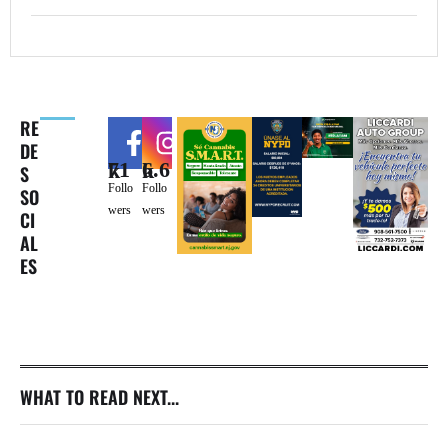
RE
DE
71k
6.6k
S
Follo
Follo
SO
wers
wers
CI
AL
ES
WHAT TO READ NEXT...