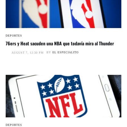
DEPORTES
76ers y Heat sacuden una NBA que todavía mira al Thunder
BY
EL ESPECIALITO
AUGUST 7, 12:30 PM
DEPORTES