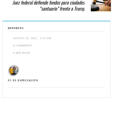
Juez federal defiende fondos para ciudades
“santuario” frente a Trump
DEPORTES
AUGUST 23, 2025
,
9:31 AM
0
 COMMENTS
4
 MIN READ
BY 
EL ESPECIALITO