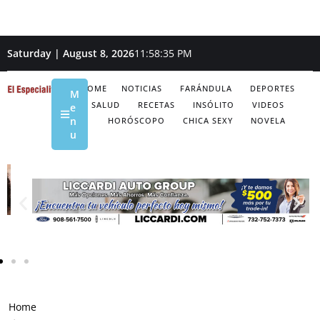
Saturday | August 8, 2026
11:58:36 PM
HOME
NOTICIAS
FARÁNDULA
DEPORTES
M
SALUD
RECETAS
INSÓLITO
VIDEOS
e
n
HORÓSCOPO
CHICA SEXY
NOVELA
u
Home