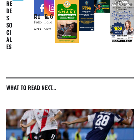
RE
DE
71k
6.6k
S
Follo
Follo
SO
wers
wers
CI
AL
ES
WHAT TO READ NEXT...