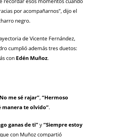
l de recordar esos momentos cuando
racias por acompañarnos”, dijo el
 charro negro.
rayectoria de Vicente Fernández,
ndro cumplió además tres duetos:
ás con
Edén Muñoz
.
No me sé rajar”
,
“Hermoso
 manera te olvido”
.
go ganas de ti”
y
“Siempre estoy
s que con Muñoz compartió