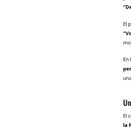
“D
El 
“Vo
mo
En 
pe
una
Un
El 
la 