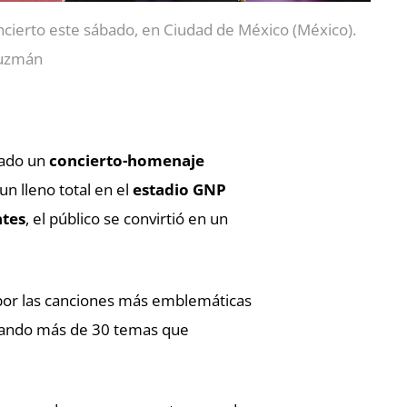
cierto este sábado, en Ciudad de México (México).
Guzmán
bado un
concierto-homenaje
 un lleno total en el
estadio GNP
ntes
, el público se convirtió en un
y por las canciones más emblemáticas
etando más de 30 temas que