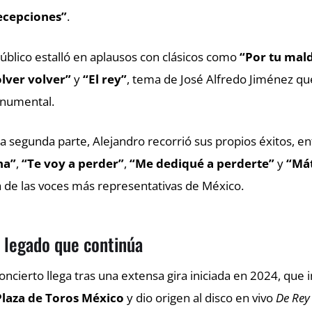
ecepciones”
.
público estalló en aplausos con clásicos como
“Por tu mal
lver volver”
y
“El rey”
, tema de José Alfredo Jiménez que
numental.
la segunda parte, Alejandro recorrió sus propios éxitos, en
na”
,
“Te voy a perder”
,
“Me dediqué a perderte”
y
“Mát
 de las voces más representativas de México.
 legado que continúa
concierto llega tras una extensa gira iniciada en 2024, que 
Plaza de Toros México
y dio origen al disco en vivo
De Rey