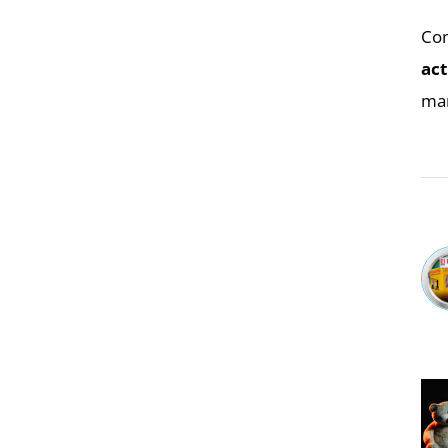
Con
act
man