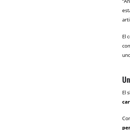
“Ah
est
art
El 
con
uno
Un
El 
car
Con
pen