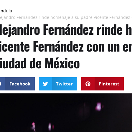
ándula
lejandro Fernández rinde homenaje a su padre Vicente Fernández 
lejandro Fernández rinde 
icente Fernández con un em
iudad de México
Facebook
Twitter
Pinterest