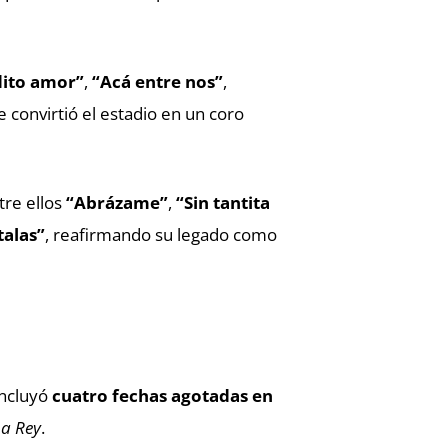
dito amor”
,
“Acá entre nos”
,
 convirtió el estadio en un coro
tre ellos
“Abrázame”
,
“Sin tantita
alas”
, reafirmando su legado como
incluyó
cuatro fechas agotadas en
 a Rey
.