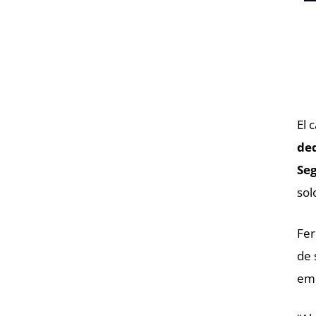
El 
ded
Se
sol
Fer
de 
emo