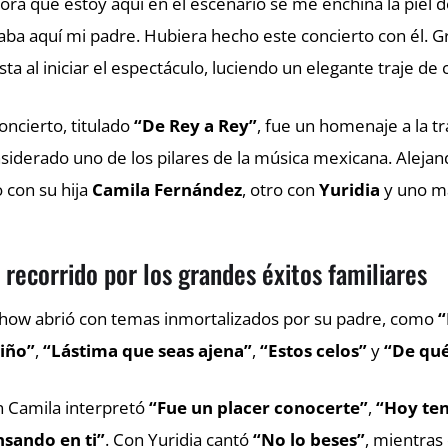
ora que estoy aquí en el escenario se me enchina la pie
aba aquí mi padre. Hubiera hecho este concierto con él. G
ista al iniciar el espectáculo, luciendo un elegante traje de
concierto, titulado
“De Rey a Rey”
, fue un homenaje a la t
siderado uno de los pilares de la música mexicana. Aleja
 con su hija
Camila Fernández
, otro con
Yuridia
y uno m
 recorrido por los grandes éxitos familiares
show abrió con temas inmortalizados por su padre, como
“
iño”
,
“Lástima que seas ajena”
,
“Estos celos”
y
“De qué
 Camila interpretó
“Fue un placer conocerte”
,
“Hoy ten
sando en ti”
. Con Yuridia cantó
“No lo beses”
, mientra