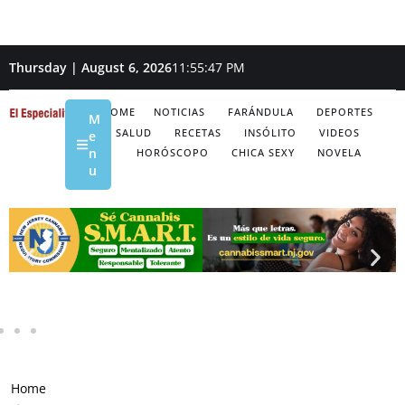
Thursday | August 6, 2026
11:55:48 PM
HOME
NOTICIAS
FARÁNDULA
DEPORTES
M
SALUD
RECETAS
INSÓLITO
VIDEOS
e
n
HORÓSCOPO
CHICA SEXY
NOVELA
u
Home