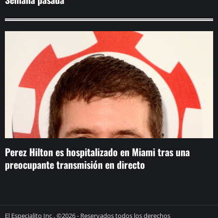
Perez Hilton es hospitalizado en Miami tras una
L
preocupante transmisión en directo
q
El Especialito Inc , ©2026 - Reservados todos los derechos