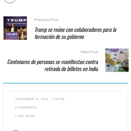
Previous Post
Trump se reúne con colaboradores para la
formación de su gobierno
Next Post
Centenares de personas se manifiestan contra
retirada de billetes en India
NOVEMBER 14, 2016
,
2:30 PM
0
 COMMENTS
1
 MIN READ