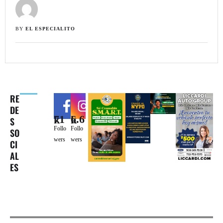
BY 
EL ESPECIALITO
RE
DE
71k
6.6k
S
Follo
Follo
SO
wers
wers
CI
AL
ES