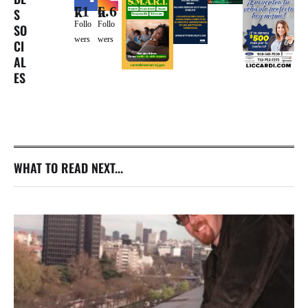
71k
6.6k
S
Follo
Follo
SO
wers
wers
CI
AL
ES
WHAT TO READ NEXT...