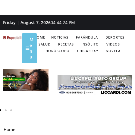
Friday | August 7, 2026
04:44:25 PM
HOME
NOTICIAS
FARÁNDULA
DEPORTES
M
SALUD
RECETAS
INSÓLITO
VIDEOS
e
n
HORÓSCOPO
CHICA SEXY
NOVELA
u
Home