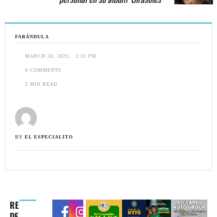
FARÁNDULA
MARCH 20, 2025
,
2:21 PM
0
 COMMENTS
2
 MIN READ
BY 
EL ESPECIALITO
RE
DE