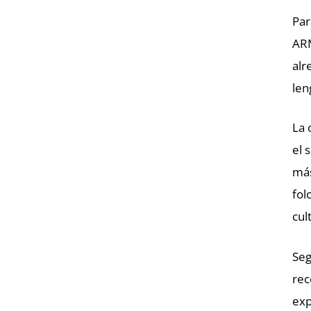
Par
ARM
alr
len
La 
el 
más
fol
cul
Seg
rec
exp