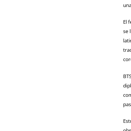
una
El 
se 
lat
tra
cor
BTS
dip
com
pas
Est
obs