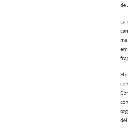
de 
La 
can
mal
emo
fra
El 
con
Cor
con
org
del