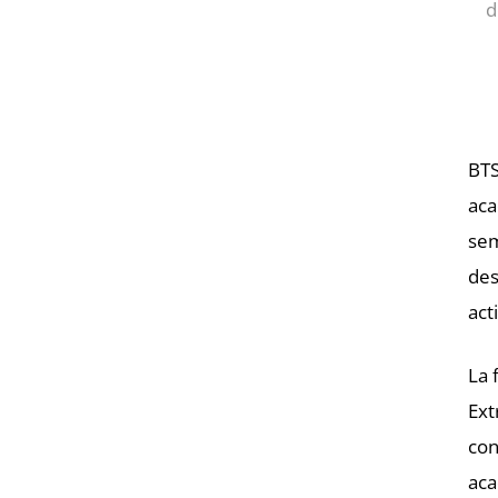
d
BTS
aca
sem
des
act
La 
Ext
con
aca