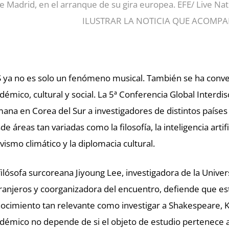
e Madrid, en el arranque de su gira europea. EFE/ Live
ILUSTRAR LA NOTICIA QUE ACOMPAÑ
 ya no es solo un fenómeno musical. También se ha conve
démico, cultural y social. La 5ª Conferencia Global Interdi
ana en Corea del Sur a investigadores de distintos países 
de áreas tan variadas como la filosofía, la inteligencia artifici
ivismo climático y la diplomacia cultural.
filósofa surcoreana Jiyoung Lee, investigadora de la Univ
ranjeros y coorganizadora del encuentro, defiende que es
ocimiento tan relevante como investigar a Shakespeare, Ka
démico no depende de si el objeto de estudio pertenece al