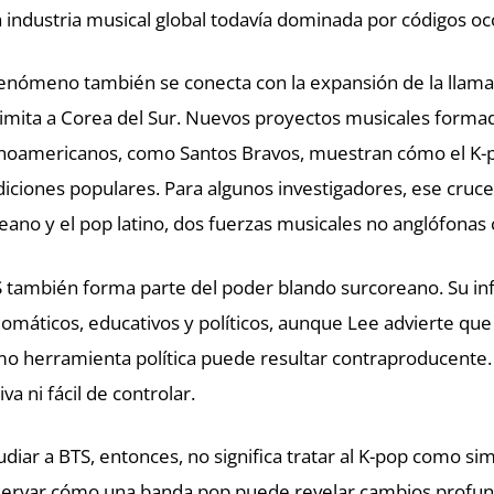
 industria musical global todavía dominada por códigos oc
fenómeno también se conecta con la expansión de la llamad
limita a Corea del Sur. Nuevos proyectos musicales forma
inoamericanos, como Santos Bravos, muestran cómo el K-
diciones populares. Para algunos investigadores, ese cruc
eano y el pop latino, dos fuerzas musicales no anglófonas
 también forma parte del poder blando surcoreano. Su infl
lomáticos, educativos y políticos, aunque Lee advierte que
o herramienta política puede resultar contraproducente
iva ni fácil de controlar.
udiar a BTS, entonces, no significa tratar al K-pop como sim
ervar cómo una banda pop puede revelar cambios profundos