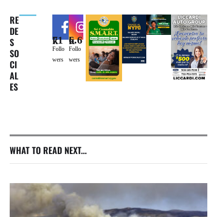
RE
DE
71k
6.6k
S
Follo
Follo
SO
wers
wers
CI
AL
ES
WHAT TO READ NEXT...