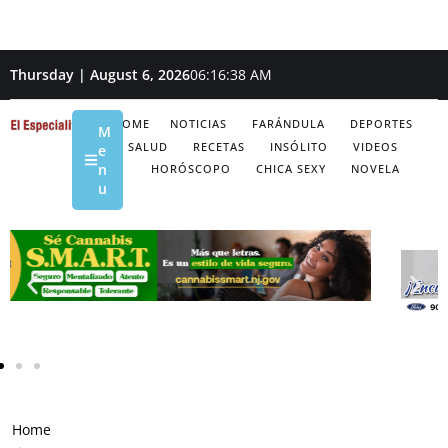
Thursday | August 6, 2026
06:16:39 AM
HOME
NOTICIAS
FARÁNDULA
DEPORTES
M
SALUD
RECETAS
INSÓLITO
VIDEOS
e
n
HORÓSCOPO
CHICA SEXY
NOVELA
u
Home