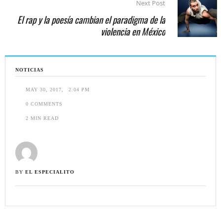
Next Post
El rap y la poesía cambian el paradigma de la
violencia en México
NOTICIAS
MAY 30, 2017
,
2:04 PM
0
 COMMENTS
2
 MIN READ
BY 
EL ESPECIALITO