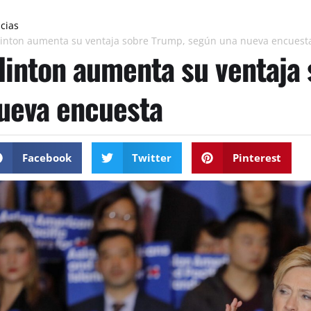
icias
linton aumenta su ventaja sobre Trump, según una nueva encuest
linton aumenta su ventaja
ueva encuesta
Facebook
Twitter
Pinterest