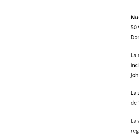
Nu
50 
Don
La 
inc
Joh
La 
de 
La 
reg