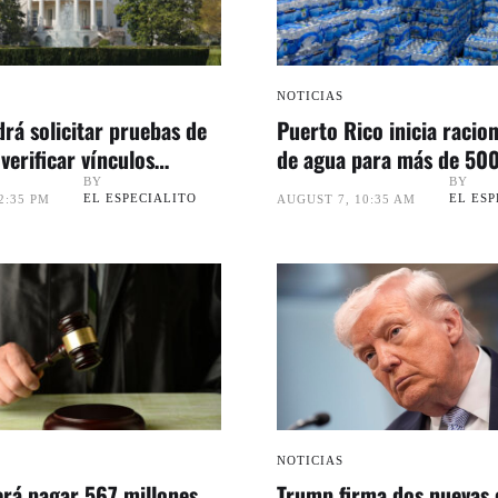
NOTICIAS
rá solicitar pruebas de
Puerto Rico inicia racio
verificar vínculos
de agua para más de 50
personas
BY
BY
EL ESPECIALITO
EL ESP
2:35 PM
AUGUST 7, 10:35 AM
NOTICIAS
rá pagar 567 millones
Trump firma dos nuevas