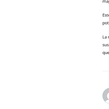
mag
Est
pot
La 
sus
que