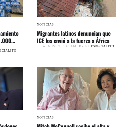
NOTICIAS
namiento
Migrantes latinos denuncian que
0.000
ICE los envió a la fuerza a África
BY
EL ESPECIALITO
AUGUST 7, 8:45 AM
ECIALITO
NOTICIAS
 órdenes
Mitch McConnell recibe el alta y