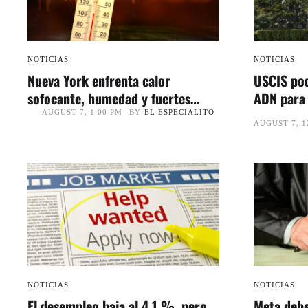
NOTICIAS
NOTICIAS
Nueva York enfrenta calor
USCIS pod
sofocante, humedad y fuertes
ADN para 
tormentas durante el fin de
familiares
BY
EL ESPECIALITO
AUGUST 7, 1:00 PM
AUGUST 7, 1
semana
NOTICIAS
NOTICIAS
El desempleo baja al 4,1 %, pero
Meta debe