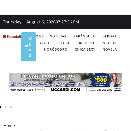
Thursday | August 6, 2026
07:27:37 PM
HOME
NOTICIAS
FARÁNDULA
DEPORTES
M
SALUD
RECETAS
INSÓLITO
VIDEOS
e
n
HORÓSCOPO
CHICA SEXY
NOVELA
u
Home