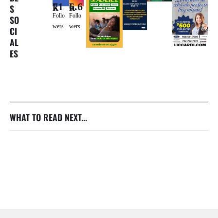
71k
6.6k
S
Follo
Follo
SO
wers
wers
CI
AL
ES
WHAT TO READ NEXT...