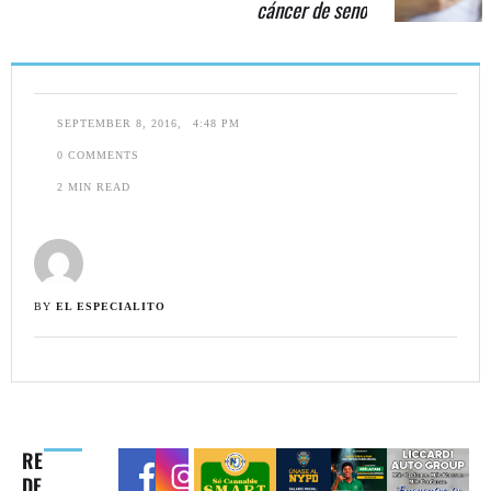
cáncer de seno
SEPTEMBER 8, 2016
,
4:48 PM
0
 COMMENTS
2
 MIN READ
BY 
EL ESPECIALITO
RE
DE