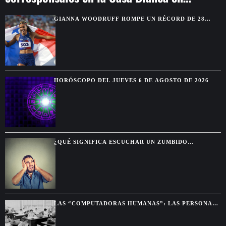
Washington
GIANNA WOODRUFF ROMPE UN RÉCORD DE 28
AÑOS Y CONQUISTA EL ORO EN SANTO DOMINGO
HORÓSCOPO DEL JUEVES 6 DE AGOSTO DE 2026
¿QUÉ SIGNIFICA ESCUCHAR UN ZUMBIDO
CONSTANTE EN LOS OÍDOS?
LAS “COMPUTADORAS HUMANAS”: LAS PERSONAS
QUE HACÍAN LOS CÁLCULOS ANTES DE LAS
COMPUTADORAS