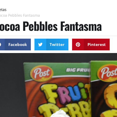
etas
ocoa Pebbles Fantasma
ocoa Pebbles Fantasma
Facebook
Twitter
Pinterest