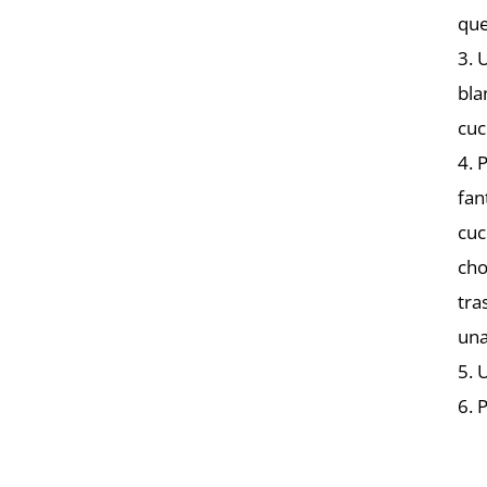
que
3. 
bla
cuc
4. 
fan
cuc
cho
tra
una
5. 
6. 