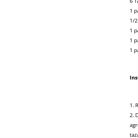
6 T
1 p
1/2
1 p
1 p
1 p
Ins
1. 
2. 
agr
taz