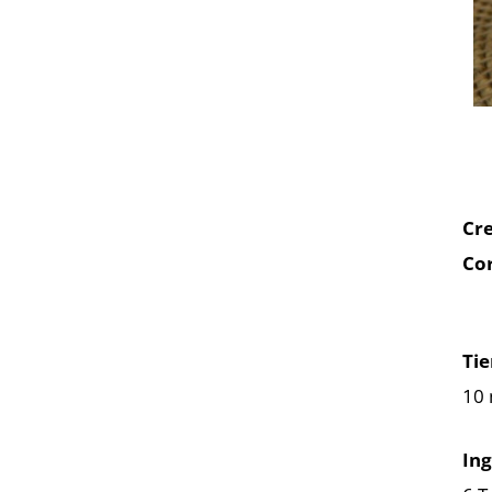
Cr
Cor
Ti
10 
Ing