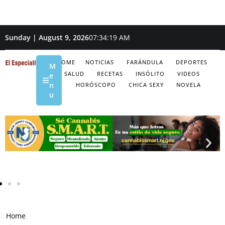
Sunday | August 9, 2026
07:34:20 AM
HOME
NOTICIAS
FARÁNDULA
DEPORTES
M
SALUD
RECETAS
INSÓLITO
VIDEOS
e
n
HORÓSCOPO
CHICA SEXY
NOVELA
u
Home