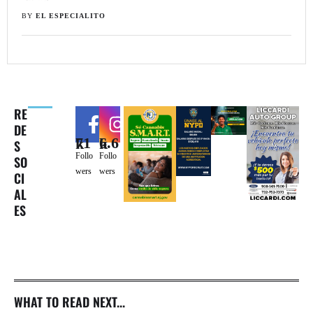
BY 
EL ESPECIALITO
RE
DE
71k
6.6k
S
Follo
Follo
SO
wers
wers
CI
AL
ES
WHAT TO READ NEXT...