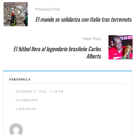
Previous Post
El mundo se solidariza con Italia tras terremoto
Next Post
El fútbol llora al legendario brasileño Carlos
Alberto
FARÁNDULA
OCTOBER 27, 2016
,
5:59 PM
0
 COMMENTS
1
 MIN READ