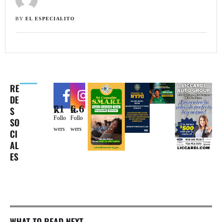
BY 
EL ESPECIALITO
RE
DE
71k
6.6k
S
Follo
Follo
SO
wers
wers
CI
AL
ES
WHAT TO READ NEXT...