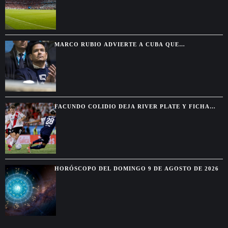
MARCO RUBIO ADVIERTE A CUBA QUE
WASHINGTON CERRARÁ TODAS LAS VÍAS PARA
ALIVIAR SU PRESIÓN
FACUNDO COLIDIO DEJA RIVER PLATE Y FICHA
POR VASCO DA GAMA HASTA 2029
HORÓSCOPO DEL DOMINGO 9 DE AGOSTO DE 2026