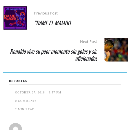
Previous Post
“DAME EL MAMBO”
Next Post
Ronaldo vive su peor momento sin goles y sin
aficionados
DEPORTES
OCTOBER 27, 2016
,
6:57 PM
0
 COMMENTS
2
 MIN READ