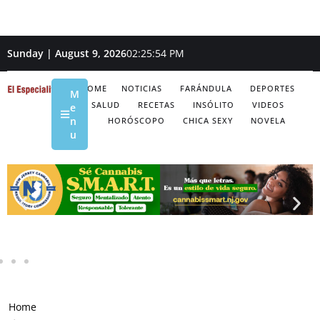
Sunday | August 9, 2026
02:25:55 PM
HOME
NOTICIAS
FARÁNDULA
DEPORTES
M
SALUD
RECETAS
INSÓLITO
VIDEOS
e
n
HORÓSCOPO
CHICA SEXY
NOVELA
u
Home