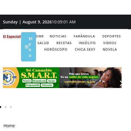
Sunday | August 9, 2026
10:09:02 AM
HOME
NOTICIAS
FARÁNDULA
DEPORTES
M
SALUD
RECETAS
INSÓLITO
VIDEOS
e
n
HORÓSCOPO
CHICA SEXY
NOVELA
u
Home