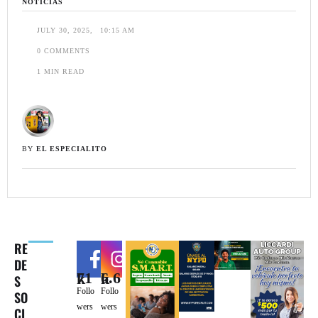
NOTICIAS
JULY 30, 2025
,
10:15 AM
0
 COMMENTS
1
 MIN READ
BY 
EL ESPECIALITO
RE
DE
71k
6.6k
S
Follo
Follo
SO
wers
wers
CI