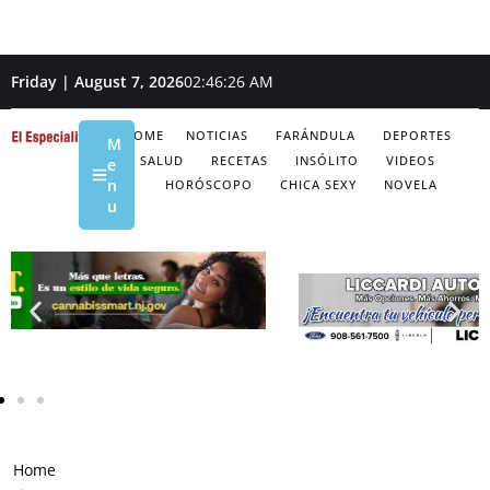
Friday | August 7, 2026
02:46:27 AM
HOME
NOTICIAS
FARÁNDULA
DEPORTES
M
SALUD
RECETAS
INSÓLITO
VIDEOS
e
n
HORÓSCOPO
CHICA SEXY
NOVELA
u
Home