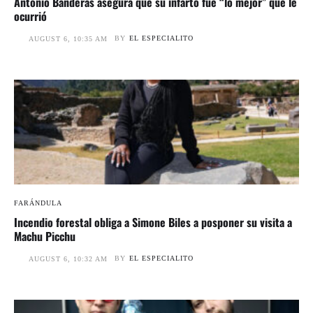
Antonio Banderas asegura que su infarto fue “lo mejor” que le
ocurrió
BY
EL ESPECIALITO
AUGUST 6, 10:35 AM
FARÁNDULA
Incendio forestal obliga a Simone Biles a posponer su visita a
Machu Picchu
BY
EL ESPECIALITO
AUGUST 6, 10:32 AM