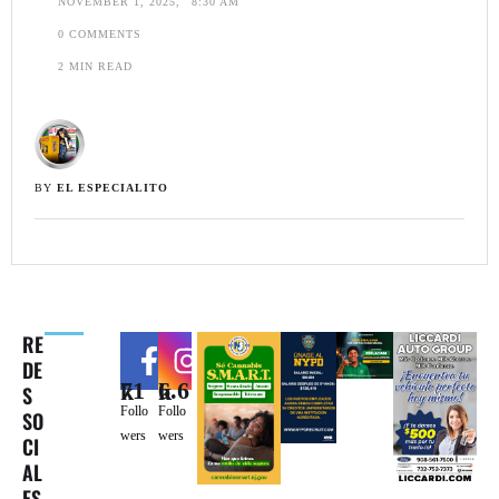
NOVEMBER 1, 2025
,
8:30 AM
0
 COMMENTS
2
 MIN READ
BY 
EL ESPECIALITO
RE
DE
71k
6.6k
S
Follo
Follo
SO
wers
wers
CI
AL
ES