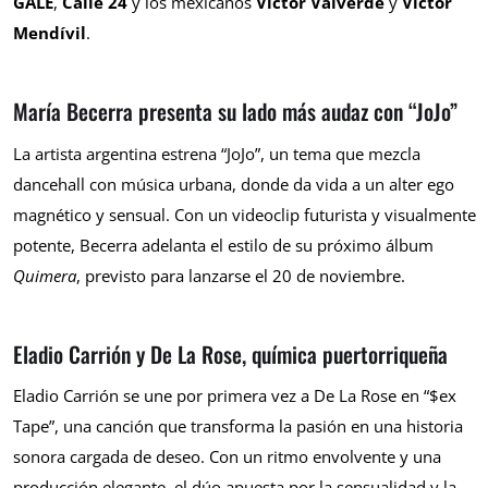
GALE
,
Calle 24
y los mexicanos
Víctor Valverde
y
Víctor
Mendívil
.
María Becerra presenta su lado más audaz con “JoJo”
La artista argentina estrena “JoJo”, un tema que mezcla
dancehall con música urbana, donde da vida a un alter ego
magnético y sensual. Con un videoclip futurista y visualmente
potente, Becerra adelanta el estilo de su próximo álbum
Quimera
, previsto para lanzarse el 20 de noviembre.
Eladio Carrión y De La Rose, química puertorriqueña
Eladio Carrión se une por primera vez a De La Rose en “$ex
Tape”, una canción que transforma la pasión en una historia
sonora cargada de deseo. Con un ritmo envolvente y una
producción elegante, el dúo apuesta por la sensualidad y la